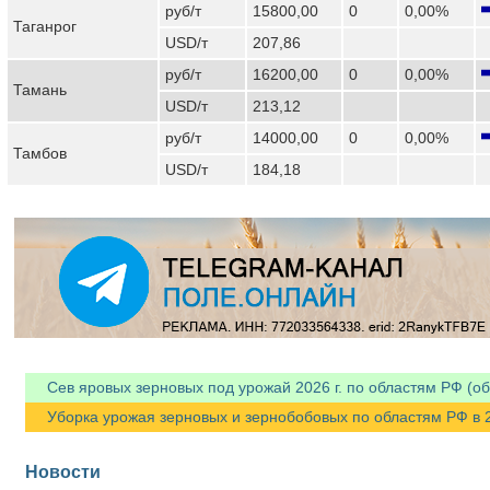
руб/т
15800,00
0
0,00%
Таганрог
USD/т
207,86
руб/т
16200,00
0
0,00%
Тамань
USD/т
213,12
руб/т
14000,00
0
0,00%
Тамбов
USD/т
184,18
Сев яровых зерновых под урожай 2026 г. по областям РФ (об
Уборка урожая зерновых и зернобобовых по областям РФ в 202
Новости