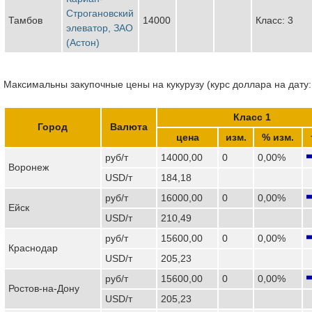
Строгановский
Тамбов
14000
Класс: 3
элеватор, ЗАО
(Астон)
Максимальны закупочные цены на кукурузу (курс доллара на дату:
Класс 1
Город
Валюта
цена
изм.
% изм.
руб/т
14000,00
0
0,00%
Воронеж
USD/т
184,18
руб/т
16000,00
0
0,00%
Ейск
USD/т
210,49
руб/т
15600,00
0
0,00%
Краснодар
USD/т
205,23
руб/т
15600,00
0
0,00%
Ростов-на-Дону
USD/т
205,23