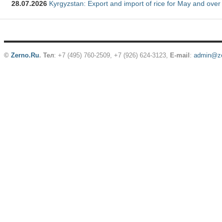
28.07.2026
Kyrgyzstan: Export and import of rice for May and over 
©
Zerno.Ru
.
Тел
: +7 (495) 760-2509,
+7 (926) 624-3123
,
E-mail
:
admin@ze