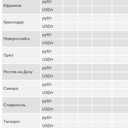
руб/т
Ефремов
USD/т
руб/т
Краснодар
USD/т
руб/т
Новороссийск
USD/т
руб/т
Орёл
USD/т
руб/т
Ростов-на-Дону
USD/т
руб/т
Самара
USD/т
руб/т
Ставрополь
USD/т
руб/т
Таганрог
USD/т