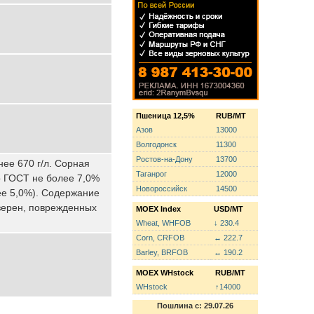
Пшеница 12,5%
RUB/MT
Азов
13000
Волгодонск
11300
Ростов-на-Дону
13700
нее 670 г/л. Сорная
Таганрог
12000
о ГОСТ не более 7,0%
Новороссийск
14500
ее 5,0%). Содержание
зерен, поврежденных
MOEX Index
USD/MT
Wheat, WHFOB
↓ 230.4
Corn, CRFOB
↔ 222.7
Barley, BRFOB
↔ 190.2
MOEX WHstock
RUB/MT
WHstock
↑14000
Пошлина с: 29.07.26