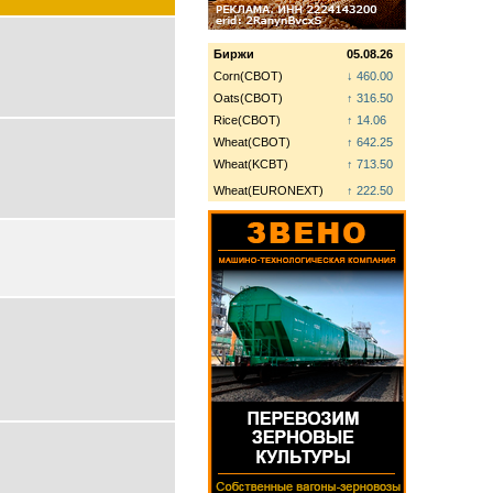
Биржи
05.08.26
Corn(CBOT)
↓ 460.00
Oats(CBOT)
↑ 316.50
Rice(CBOT)
↑ 14.06
Wheat(CBOT)
↑ 642.25
Wheat(KCBT)
↑ 713.50
Wheat(EURONEXT)
↑ 222.50