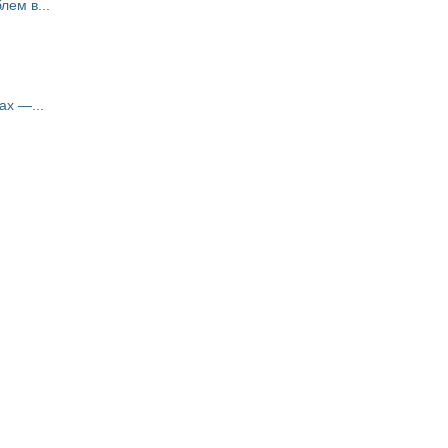
ем в...
ах —...