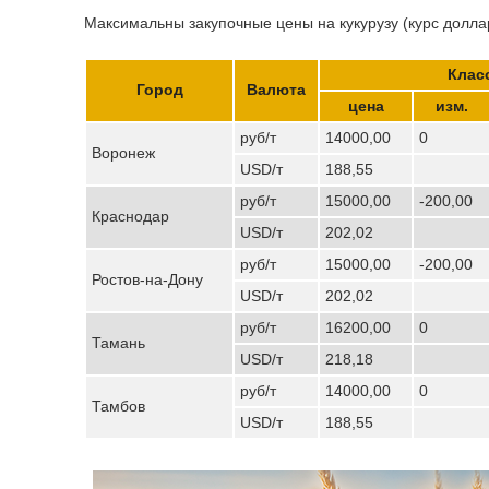
Максимальны закупочные цены на кукурузу (курс доллар
Клас
Город
Валюта
цена
изм.
руб/т
14000,00
0
Воронеж
USD/т
188,55
руб/т
15000,00
-200,00
Краснодар
USD/т
202,02
руб/т
15000,00
-200,00
Ростов-на-Дону
USD/т
202,02
руб/т
16200,00
0
Тамань
USD/т
218,18
руб/т
14000,00
0
Тамбов
USD/т
188,55