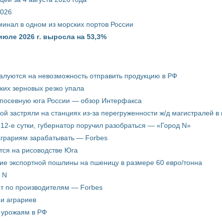
2026
минал в одном из морских портов России
июле 2026 г. выросла на 53,3%
жалуются на невозможность отправить продукцию в РФ
ких зерновых резко упала
 посевную юга России — обзор Интерфакса
пой застряли на станциях из-за перегруженности ж/д магистралей в 
12-е сутки, губернатор поручил разобраться — «Город N»
аграриям зарабатывать — Forbes
ится на рисоводстве Юга
ие экспортной пошлины на пшеницу в размере 60 евро/тонна
 N
ёт по производителям — Forbes
ни аграриев
о урожаям в РФ