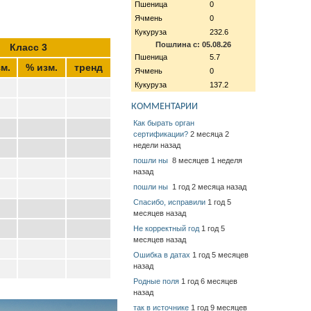
Пшеница
0
Ячмень
0
Кукуруза
232.6
Пошлина с: 05.08.26
Класс 3
Пшеница
5.7
м.
% изм.
тренд
Ячмень
0
Кукуруза
137.2
КОММЕНТАРИИ
Как бырать орган
сертификации?
2 месяца 2
недели назад
пошли ны
8 месяцев 1 неделя
назад
пошли ны
1 год 2 месяца назад
Спасибо, исправили
1 год 5
месяцев назад
Не корректный год
1 год 5
месяцев назад
Ошибка в датах
1 год 5 месяцев
назад
Родные поля
1 год 6 месяцев
назад
так в источнике
1 год 9 месяцев