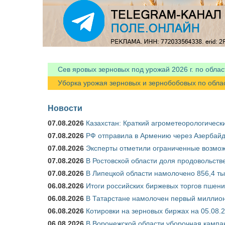
Сев яровых зерновых под урожай 2026 г. по облас
Уборка урожая зерновых и зернобобовых по областя
Новости
07.08.2026
Казахстан: Краткий агрометеорологически
07.08.2026
РФ отправила в Армению через Азербайд
07.08.2026
Эксперты отметили ограниченные возможн
07.08.2026
В Ростовской области доля продовольст
07.08.2026
В Липецкой области намолочено 856,4 тыс
06.08.2026
Итоги российских биржевых торгов пшениц
06.08.2026
В Татарстане намолочен первый миллион
06.08.2026
Котировки на зерновых биржах на 05.08.
06.08.2026
В Воронежской области уборочная кампа