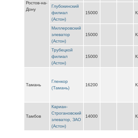
Ростов-на-
Глубокинский
Дону
филиал
15000
К
(Астон)
Миллеровский
элеватор
15000
К
(Астон)
Трубецкой
филиал
15000
К
(Астон)
Гленкор
Тамань
16200
К
(Тамань)
Кариан-
Строгановский
Тамбов
14000
К
элеватор, ЗАО
(Астон)