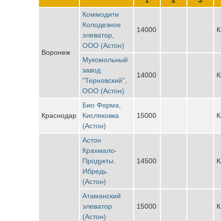
Коммодити
Колодезное
14000
К
элеватор,
ООО (Астон)
Воронеж
Мукомольный
завод
14000
К
"Терновский",
ООО (Астон)
Био Ферма,
Краснодар
Кисляковка
15000
К
(Астон)
Астон
Крахмало-
Продукты.
14500
К
Ибредь
(Астон)
Атаманский
элеватор
15000
К
(Астон)