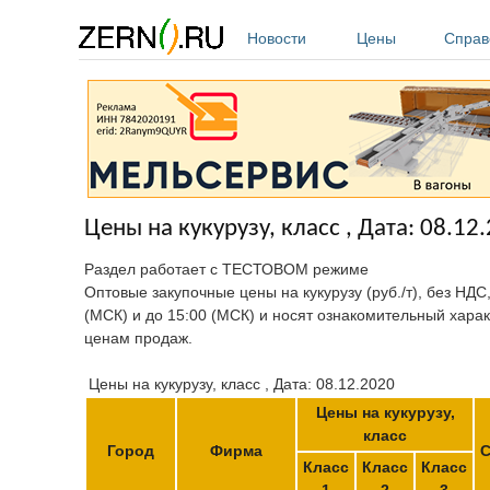
Перейти к основному содержанию
Новости
Цены
Справ
Цены на кукурузу, класс , Дата: 08.12
Раздел работает с ТЕСТОВОМ режиме
Оптовые закупочные цены на кукурузу (руб./т), без НДС
(МСК) и до 15:00 (МСК) и носят ознакомительный харак
ценам продаж.
Цены на кукурузу, класс , Дата: 08.12.2020
Цены на кукурузу,
класс
Город
Фирма
С
Класс
Класс
Класс
1
2
3