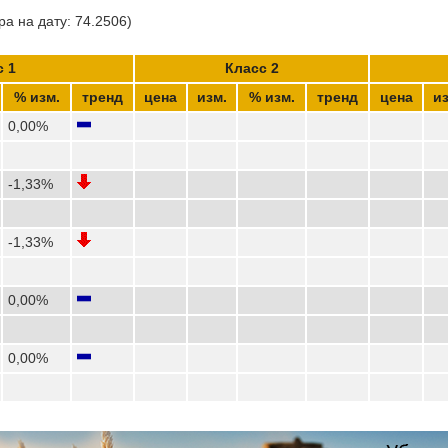
а на дату: 74.2506)
с 1
Класс 2
% изм.
тренд
цена
изм.
% изм.
тренд
цена
из
0,00%
-1,33%
-1,33%
0,00%
0,00%