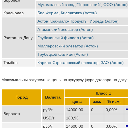
Воронеж
Мукомольный завод "Терновский", ООО (Астон)
Краснодар
Био Ферма, Кисляковка (Астон)
Астон Крахмало-Продукты. Ибредь (Астон)
Атаманский элеватор (Астон)
Ростов-на-Дону
Глубокинский филиал (Астон)
Миллеровский элеватор (Астон)
Трубецкой филиал (Астон)
Тамбов
Кариан-Строгановский элеватор, ЗАО (Астон)
Максимальны закупочные цены на кукурузу (курс доллара на дату:
Класс 1
Город
Валюта
цена
изм.
% изм.
руб/т
14000,00
0
0,00%
Воронеж
USD/т
189,93
руб/т
14600,00
0
0,00%