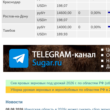
Краснодар
USD/т
198,07
руб/т
14600,00
0
0,00%
Ростов-на-Дону
USD/т
198,07
руб/т
14000,00
0
0,00%
Тамбов
USD/т
189,93
Сев яровых зерновых под урожай 2026 г. по областям РФ (об
Уборка урожая зерновых и зернобобовых по областям РФ в 202
Новости
08.08.2026
Иркутская область в 2026г может снизить сбор зерн