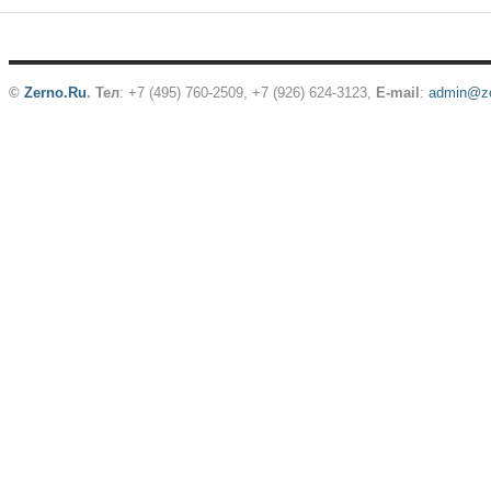
©
Zerno.Ru
.
Тел
: +7 (495) 760-2509,
+7 (926) 624-3123
,
E-mail
:
admin@ze