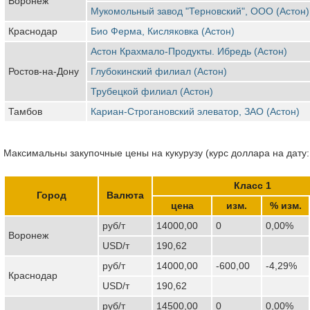
Воронеж
Мукомольный завод "Терновский", ООО (Астон)
Краснодар
Био Ферма, Кисляковка (Астон)
Астон Крахмало-Продукты. Ибредь (Астон)
Ростов-на-Дону
Глубокинский филиал (Астон)
Трубецкой филиал (Астон)
Тамбов
Кариан-Строгановский элеватор, ЗАО (Астон)
Максимальны закупочные цены на кукурузу (курс доллара на дату:
Класс 1
Город
Валюта
цена
изм.
% изм.
руб/т
14000,00
0
0,00%
Воронеж
USD/т
190,62
руб/т
14000,00
-600,00
-4,29%
Краснодар
USD/т
190,62
руб/т
14500,00
0
0,00%