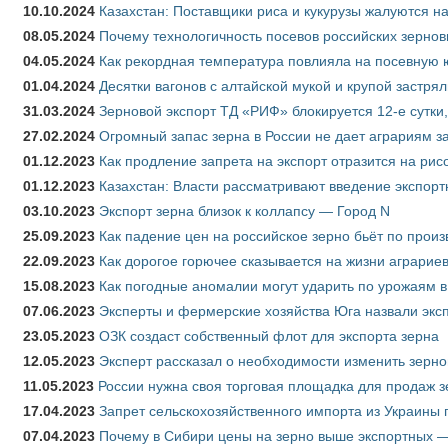
10.10.2024
Казахстан: Поставщики риса и кукурузы жалуются н
08.05.2024
Почему технологичность посевов российских зернов
04.05.2024
Как рекордная температура повлияла на посевную 
01.04.2024
Десятки вагонов с алтайской мукой и крупой застрял
31.03.2024
Зерновой экспорт ТД «РИФ» блокируется 12-е сутки
27.02.2024
Огромный запас зерна в России не дает аграриям з
01.12.2023
Как продление запрета на экспорт отразится на рис
01.12.2023
Казахстан: Власти рассматривают введение экспор
03.10.2023
Экспорт зерна близок к коллапсу — Город N
25.09.2023
Как падение цен на российское зерно бьёт по прои
22.09.2023
Как дорогое горючее сказывается на жизни аграрие
15.08.2023
Как погодные аномалии могут ударить по урожаям 
07.06.2023
Эксперты и фермерские хозяйства Юга назвали эксп
23.05.2023
ОЗК создаст собственный флот для экспорта зерна
12.05.2023
Эксперт рассказал о необходимости изменить зерн
11.05.2023
России нужна своя торговая площадка для продаж 
17.04.2023
Запрет сельскохозяйственного импорта из Украины п
07.04.2023
Почему в Сибири цены на зерно выше экспортных 