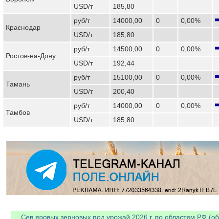
USD/т
185,80
руб/т
14000,00
0
0,00%
Краснодар
USD/т
185,80
руб/т
14500,00
0
0,00%
Ростов-на-Дону
USD/т
192,44
руб/т
15100,00
0
0,00%
Тамань
USD/т
200,40
руб/т
14000,00
0
0,00%
Тамбов
USD/т
185,80
Сев яровых зерновых под урожай 2026 г. по областям РФ (об