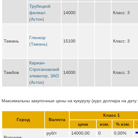
Трубецкой
филиал
14000
Класс: 3
(Астон)
Гленкор
Тамань
15100
Класс: 3
(Тамань)
Кариан-
Строгановский
Тамбов
14000
Класс: 3
элеватор, ЗАО
(Астон)
Максимальны закупочные цены на кукурузу (курс доллара на дату:
Класс 1
Город
Валюта
цена
изм.
% изм.
руб/т
14000,00
0
0,00%
Воронеж