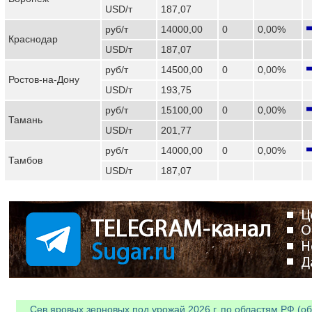
USD/т
187,07
руб/т
14000,00
0
0,00%
Краснодар
USD/т
187,07
руб/т
14500,00
0
0,00%
Ростов-на-Дону
USD/т
193,75
руб/т
15100,00
0
0,00%
Тамань
USD/т
201,77
руб/т
14000,00
0
0,00%
Тамбов
USD/т
187,07
Сев яровых зерновых под урожай 2026 г. по областям РФ (об