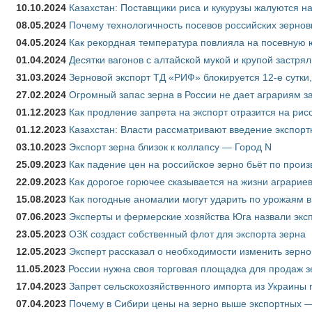
10.10.2024
Казахстан: Поставщики риса и кукурузы жалуются н
08.05.2024
Почему технологичность посевов российских зернов
04.05.2024
Как рекордная температура повлияла на посевную 
01.04.2024
Десятки вагонов с алтайской мукой и крупой застрял
31.03.2024
Зерновой экспорт ТД «РИФ» блокируется 12-е сутки
27.02.2024
Огромный запас зерна в России не дает аграриям з
01.12.2023
Как продление запрета на экспорт отразится на рис
01.12.2023
Казахстан: Власти рассматривают введение экспор
03.10.2023
Экспорт зерна близок к коллапсу — Город N
25.09.2023
Как падение цен на российское зерно бьёт по прои
22.09.2023
Как дорогое горючее сказывается на жизни аграрие
15.08.2023
Как погодные аномалии могут ударить по урожаям 
07.06.2023
Эксперты и фермерские хозяйства Юга назвали эксп
23.05.2023
ОЗК создаст собственный флот для экспорта зерна
12.05.2023
Эксперт рассказал о необходимости изменить зерн
11.05.2023
России нужна своя торговая площадка для продаж 
17.04.2023
Запрет сельскохозяйственного импорта из Украины п
07.04.2023
Почему в Сибири цены на зерно выше экспортных 