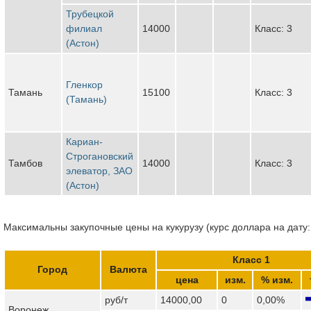
Трубецкой
филиал
14000
Класс: 3
(Астон)
Гленкор
Тамань
15100
Класс: 3
(Тамань)
Кариан-
Строгановский
Тамбов
14000
Класс: 3
элеватор, ЗАО
(Астон)
Максимальны закупочные цены на кукурузу (курс доллара на дату:
Класс 1
Город
Валюта
цена
изм.
% изм.
руб/т
14000,00
0
0,00%
Воронеж