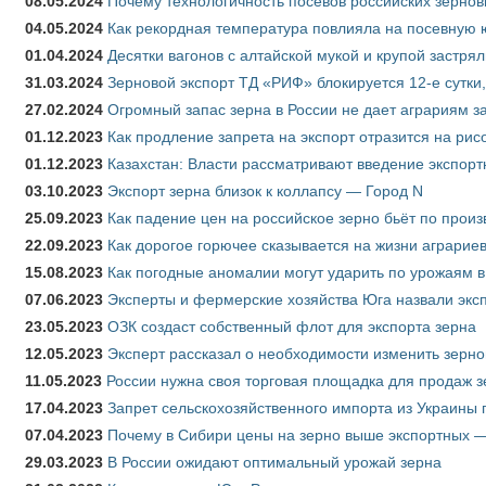
08.05.2024
Почему технологичность посевов российских зернов
04.05.2024
Как рекордная температура повлияла на посевную 
01.04.2024
Десятки вагонов с алтайской мукой и крупой застрял
31.03.2024
Зерновой экспорт ТД «РИФ» блокируется 12-е сутки
27.02.2024
Огромный запас зерна в России не дает аграриям з
01.12.2023
Как продление запрета на экспорт отразится на рис
01.12.2023
Казахстан: Власти рассматривают введение экспор
03.10.2023
Экспорт зерна близок к коллапсу — Город N
25.09.2023
Как падение цен на российское зерно бьёт по прои
22.09.2023
Как дорогое горючее сказывается на жизни аграрие
15.08.2023
Как погодные аномалии могут ударить по урожаям 
07.06.2023
Эксперты и фермерские хозяйства Юга назвали эксп
23.05.2023
ОЗК создаст собственный флот для экспорта зерна
12.05.2023
Эксперт рассказал о необходимости изменить зерн
11.05.2023
России нужна своя торговая площадка для продаж 
17.04.2023
Запрет сельскохозяйственного импорта из Украины п
07.04.2023
Почему в Сибири цены на зерно выше экспортных 
29.03.2023
В России ожидают оптимальный урожай зерна