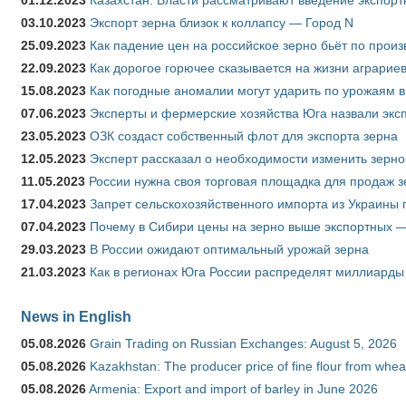
01.12.2023
Казахстан: Власти рассматривают введение экспор
03.10.2023
Экспорт зерна близок к коллапсу — Город N
25.09.2023
Как падение цен на российское зерно бьёт по прои
22.09.2023
Как дорогое горючее сказывается на жизни аграрие
15.08.2023
Как погодные аномалии могут ударить по урожаям 
07.06.2023
Эксперты и фермерские хозяйства Юга назвали эксп
23.05.2023
ОЗК создаст собственный флот для экспорта зерна
12.05.2023
Эксперт рассказал о необходимости изменить зерн
11.05.2023
России нужна своя торговая площадка для продаж 
17.04.2023
Запрет сельскохозяйственного импорта из Украины п
07.04.2023
Почему в Сибири цены на зерно выше экспортных 
29.03.2023
В России ожидают оптимальный урожай зерна
21.03.2023
Как в регионах Юга России распределят миллиарды
News in English
05.08.2026
Grain Trading on Russian Exchanges: August 5, 2026
05.08.2026
Kazakhstan: The producer price of fine flour from whe
05.08.2026
Armenia: Export and import of barley in June 2026