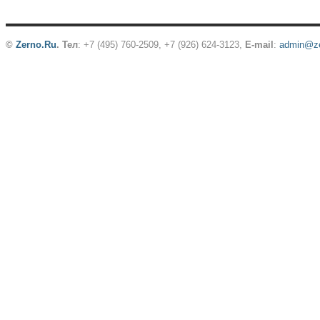
©
Zerno.Ru
.
Тел
: +7 (495) 760-2509,
+7 (926) 624-3123
,
E-mail
:
admin@ze