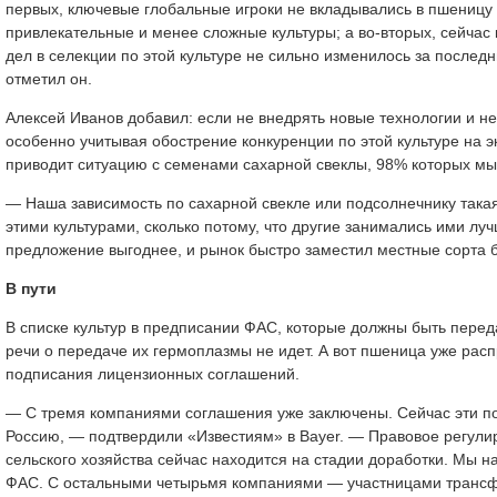
первых, ключевые глобальные игроки не вкладывались в пшеницу с 
привлекательные и менее сложные культуры; а во-вторых, сейчас 
дел в селекции по этой культуре не сильно изменилось за последн
отметил он.
Алексей Иванов добавил: если не внедрять новые технологии и не 
особенно учитывая обострение конкуренции по этой культуре на 
приводит ситуацию с семенами сахарной свеклы, 98% которых мы
— Наша зависимость по сахарной свекле или подсолнечнику такая
этими культурами, сколько потому, что другие занимались ими лу
предложение выгоднее, и рынок быстро заместил местные сорта 
В пути
В списке культур в предписании ФАС, которые должны быть пере
речи о передаче их гермоплазмы не идет. А вот пшеница уже рас
подписания лицензионных соглашений.
— С тремя компаниями соглашения уже заключены. Сейчас эти п
Россию, — подтвердили «Известиям» в Bayer. — Правовое регули
сельского хозяйства сейчас находится на стадии доработки. Мы 
ФАС. С остальными четырьмя компаниями — участницами трансф