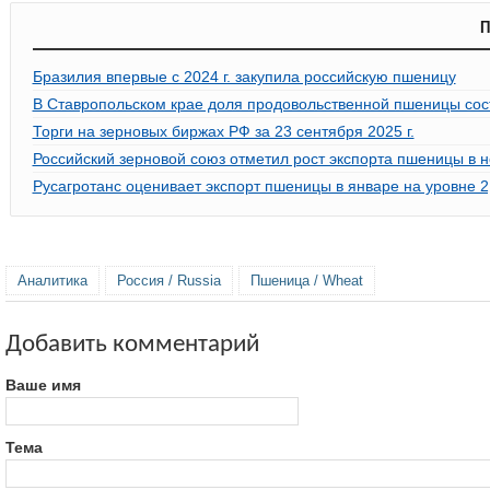
П
Бразилия впервые с 2024 г. закупила российскую пшеницу
В Ставропольском крае доля продовольственной пшеницы со
Торги на зерновых биржах РФ за 23 сентября 2025 г.
Российский зерновой союз отметил рост экспорта пшеницы в 
Русагротанс оценивает экспорт пшеницы в январе на уровне 2
Аналитика
Россия / Russia
Пшеница / Wheat
Добавить комментарий
Ваше имя
Тема