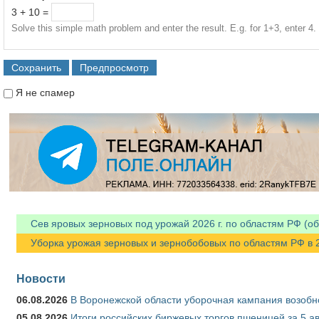
3 + 10 =
Solve this simple math problem and enter the result. E.g. for 1+3, enter 4.
Я не спамер
Я спамер
Сев яровых зерновых под урожай 2026 г. по областям РФ (об
Уборка урожая зерновых и зернобобовых по областям РФ в 202
Новости
06.08.2026
В Воронежской области уборочная кампания возобн
05.08.2026
Итоги российских биржевых торгов пшеницей за 5 ав