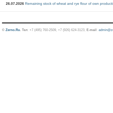
26.07.2026
Remaining stock of wheat and rye flour of own producti
©
Zerno.Ru
.
Тел
: +7 (495) 760-2509,
+7 (926) 624-3123
,
E-mail
:
admin@ze