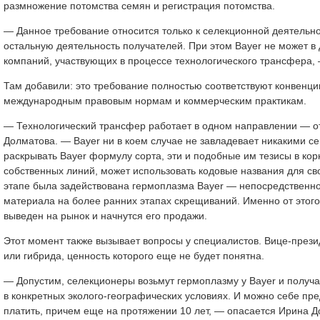
размножение потомства семян и регистрация потомства.
— Данное требование относится только к селекционной деятельн
остальную деятельность получателей. При этом Bayer не может в
компаний, участвующих в процессе технологического трансфера,
Там добавили: это требование полностью соответствуют конвенц
международным правовым нормам и коммерческим практикам.
— Технологический трансфер работает в одном направлении — о
Долматова. — Bayer ни в коем случае не завладевает никакими 
раскрывать Bayer формулу сорта, эти и подобные им тезисы в ко
собственных линий, может использовать кодовые названия для св
этапе была задействована гермоплазма Bayer — непосредственно
материала на более ранних этапах скрещиваний. Именно от этого 
выведен на рынок и начнутся его продажи.
Этот момент также вызывает вопросы у специалистов. Вице-прези
или гибрида, ценность которого еще не будет понятна.
— Допустим, селекционеры возьмут гермоплазму у Bayer и получат 
в конкретных эколого-географических условиях. И можно себе пред
платить, причем еще на протяжении 10 лет, — опасается Ирина Д