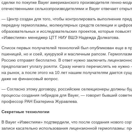
сделки по покупке Bayer американского производителя генно-мо
отечественными сельхозпроизводителями и Bayer отвечает откры
— Центр создан для того, чтобы контролировать выполнение пред
передачу гермоплазмы, молекулярных средств селекции и цифров
образовательных и исследовательских проектов, которые повысят
«Известиям» менеджер ЦТТ НИУ ВШЭ Надежда Долматова.
Список первых получателей технологий был опубликован еще в пр
пшеницей, но и соей, кукурузой и масличным рапсом. Гермоплазму
Россию отправят бесплатно. В ответ нужно заключить лицензионн
предполагает уплату роялти. Сразу ничего перечислять не нужно
на рынок, а после этого на 10 лет нашим получателям дается су
даже не финансовый вопрос.
— Согласно этому договору, российские селекционеры должны буду
процессы создания гибридов для Bayer, — говорит бывший советни
профессор РАН Екатерина Журавлева.
Секретные технологии
В Bayer «Известиям» подтвердили, что после создания нового со
записи касательно использования лицензионной гермоплазмы: пр