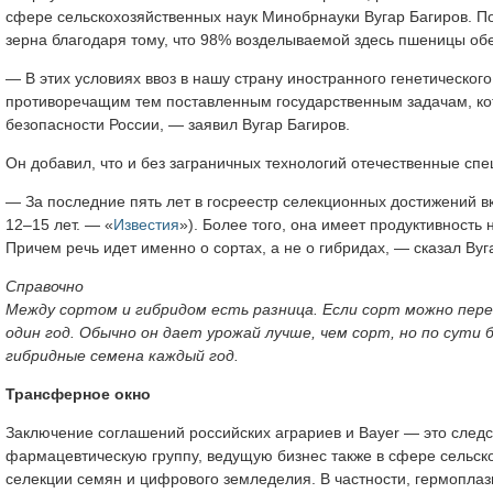
сфере сельскохозяйственных наук Минобрнауки Вугар Багиров. По
зерна благодаря тому, что 98% возделываемой здесь пшеницы о
— В этих условиях ввоз в нашу страну иностранного генетическог
противоречащим тем поставленным государственным задачам, ко
безопасности России, — заявил Вугар Багиров.
Он добавил, что и без заграничных технологий отечественные сп
— За последние пять лет в госреестр селекционных достижений в
12–15 лет. — «
Известия
»). Более того, она имеет продуктивность
Причем речь идет именно о сортах, а не о гибридах, — сказал Вуг
Справочно
Между сортом и гибридом есть разница. Если сорт можно пер
один год. Обычно он дает урожай лучше, чем сорт, но по сут
гибридные семена каждый год.
Трансферное окно
Заключение соглашений российских аграриев и Bayer — это следс
фармацевтическую группу, ведущую бизнес также в сфере сельско
селекции семян и цифрового земледелия. В частности, гермопла