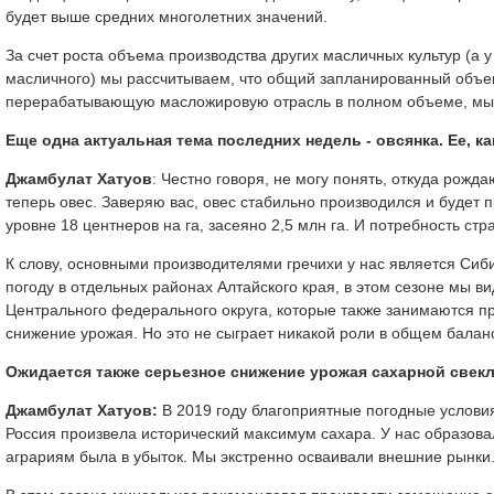
будет выше средних многолетних значений.
За счет роста объема производства других масличных культур (а 
масличного) мы рассчитываем, что общий запланированный объем
перерабатывающую масложировую отрасль в полном объеме, мы н
Еще одна актуальная тема последних недель - овсянка. Ее, ка
Джамбулат Хатуов
: Честно говоря, не могу понять, откуда рожд
теперь овес. Заверяю вас, овес стабильно производился и будет 
уровне 18 центнеров на га, засеяно 2,5 млн га. И потребность ст
К слову, основными производителями гречихи у нас является Сиб
погоду в отдельных районах Алтайского края, в этом сезоне мы ви
Центрального федерального округа, которые также занимаются п
снижение урожая. Но это не сыграет никакой роли в общем баланс
Ожидается также серьезное снижение урожая сахарной свекл
Джамбулат Хатуов:
В 2019 году благоприятные погодные условия
Россия произвела исторический максимум сахара. У нас образова
аграриям была в убыток. Мы экстренно осваивали внешние рынки.