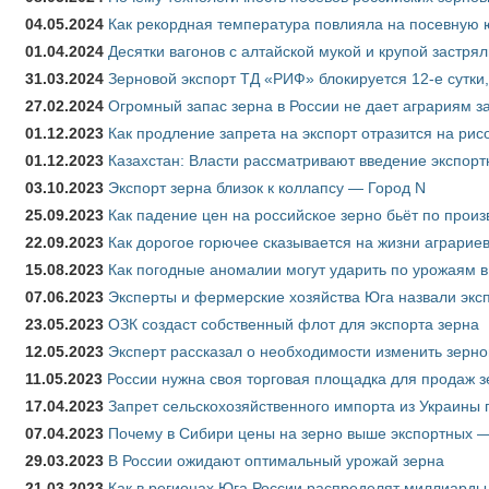
04.05.2024
Как рекордная температура повлияла на посевную 
01.04.2024
Десятки вагонов с алтайской мукой и крупой застрял
31.03.2024
Зерновой экспорт ТД «РИФ» блокируется 12-е сутки
27.02.2024
Огромный запас зерна в России не дает аграриям з
01.12.2023
Как продление запрета на экспорт отразится на рис
01.12.2023
Казахстан: Власти рассматривают введение экспор
03.10.2023
Экспорт зерна близок к коллапсу — Город N
25.09.2023
Как падение цен на российское зерно бьёт по прои
22.09.2023
Как дорогое горючее сказывается на жизни аграрие
15.08.2023
Как погодные аномалии могут ударить по урожаям 
07.06.2023
Эксперты и фермерские хозяйства Юга назвали эксп
23.05.2023
ОЗК создаст собственный флот для экспорта зерна
12.05.2023
Эксперт рассказал о необходимости изменить зерн
11.05.2023
России нужна своя торговая площадка для продаж 
17.04.2023
Запрет сельскохозяйственного импорта из Украины п
07.04.2023
Почему в Сибири цены на зерно выше экспортных 
29.03.2023
В России ожидают оптимальный урожай зерна
21.03.2023
Как в регионах Юга России распределят миллиарды