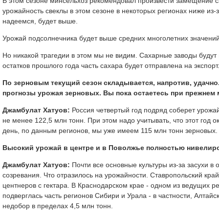
В этом сезоне минсельхоз рекомендовал произвести замещение са
урожайность свеклы в этом сезоне в некоторых регионах ниже из-з
надеемся, будет выше.
Урожай подсолнечника будет выше средних многолетних значени
Но никакой трагедии в этом мы не видим. Сахарные заводы будут
остатков прошлого года часть сахара будет отправлена на экспор
По зерновым текущий сезон складывается, напротив, удачно
прогнозы урожая зерновых. Вы пока остаетесь при прежнем м
Джамбулат Хатуов:
Россия четвертый год подряд соберет урожа
не менее 122,5 млн тонн. При этом надо учитывать, что этот год
день, по данным регионов, мы уже имеем 115 млн тонн зерновых.
Высокий урожай в центре и в Поволжье полностью нивелиро
Джамбулат Хатуов:
Почти все основные культуры из-за засухи в
созревания. Что отразилось на урожайности. Ставропольский край
центнеров с гектара. В Краснодарском крае - одном из ведущих ре
подверглась часть регионов Сибири и Урала - в частности, Алтай
недобор в пределах 4,5 млн тонн.