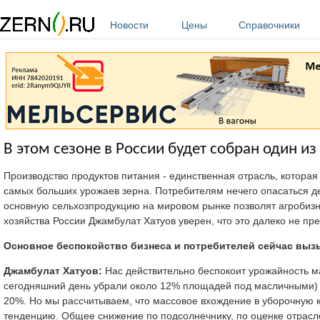
Перейти к основному содержанию
Новости
Цены
Справочники
В этом сезоне в России будет собран один и
Производство продуктов питания - единственная отрасль, которая 
самых больших урожаев зерна. Потребителям нечего опасаться деф
основную сельхозпродукцию на мировом рынке позволят агробизн
хозяйства России Джамбулат Хатуов уверен, что это далеко не пр
Основное беспокойство бизнеса и потребителей сейчас вызы
Джамбулат Хатуов:
Нас действительно беспокоит урожайность ма
сегодняшний день убрали около 12% площадей под масличными) 
20%. Но мы рассчитываем, что массовое вхождение в уборочную 
тенденцию. Общее снижение по подсолнечнику, по оценке отрасле