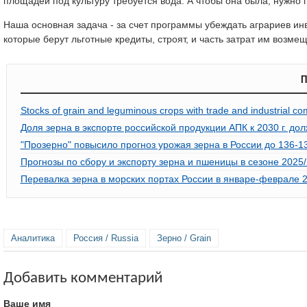
площадей под культуру требуется вода. А чтобы она была, нужно
Наша основная задача - за счет программы убеждать аграриев ин
которые берут льготные кредиты, строят, и часть затрат им возмещ
П
Stocks of grain and leguminous crops with trade and industrial co
Доля зерна в экспорте российской продукции АПК к 2030 г. до
"Прозерно" повысило прогноз урожая зерна в России до 136-1
Прогнозы по сбору и экспорту зерна и пшеницы в сезоне 2025
Перевалка зерна в морских портах России в январе-феврале 2
Аналитика
Россия / Russia
Зерно / Grain
Добавить комментарий
Ваше имя