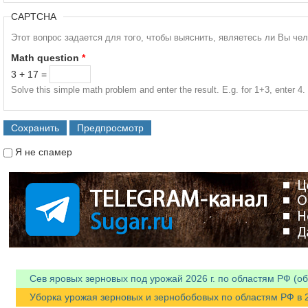
CAPTCHA
Этот вопрос задается для того, чтобы выяснить, являетесь ли Вы че
Math question
*
3 + 17 =
Solve this simple math problem and enter the result. E.g. for 1+3, enter 4.
Я не спамер
Я спамер
Сев яровых зерновых под урожай 2026 г. по областям РФ (об
Уборка урожая зерновых и зернобобовых по областям РФ в 202