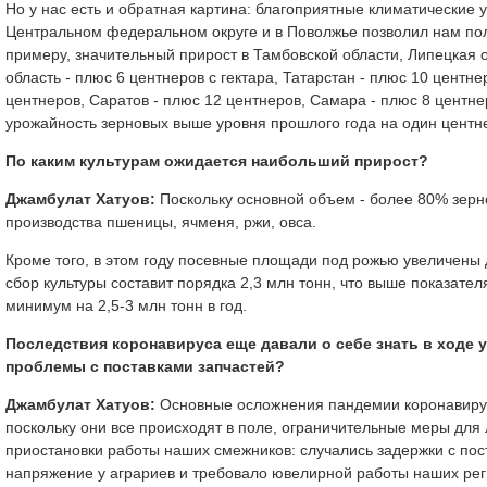
Но у нас есть и обратная картина: благоприятные климатические у
Центральном федеральном округе и в Поволжье позволил нам полу
примеру, значительный прирост в Тамбовской области, Липецкая о
область - плюс 6 центнеров с гектара, Татарстан - плюс 10 центн
центнеров, Саратов - плюс 12 центнеров, Самара - плюс 8 центне
урожайность зерновых выше уровня прошлого года на один центне
По каким культурам ожидается наибольший прирост?
Джамбулат Хатуов:
Поскольку основной объем - более 80% зерн
производства пшеницы, ячменя, ржи, овса.
Кроме того, в этом году посевные площади под рожью увеличены 
сбор культуры составит порядка 2,3 млн тонн, что выше показател
минимум на 2,5-3 млн тонн в год.
Последствия коронавируса еще давали о себе знать в ходе
проблемы с поставками запчастей?
Джамбулат Хатуов:
Основные осложнения пандемии коронавируса
поскольку они все происходят в поле, ограничительные меры для
приостановки работы наших смежников: случались задержки с по
напряжение у аграриев и требовало ювелирной работы наших рег