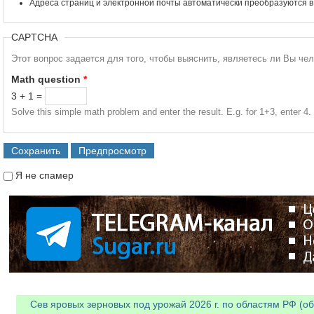
Адреса страниц и электронной почты автоматически преобразуются в
CAPTCHA
Этот вопрос задается для того, чтобы выяснить, являетесь ли Вы че
Math question
*
3 + 1 =
Solve this simple math problem and enter the result. E.g. for 1+3, enter 4.
Я не спамер
Я спамер
Сев яровых зерновых под урожай 2026 г. по областям РФ (об