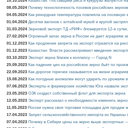
10.10.2024
Казахстан: Поставщики риса и кукурузы жалуются н
08.05.2024
Почему технологичность посевов российских зернов
04.05.2024
Как рекордная температура повлияла на посевную 
01.04.2024
Десятки вагонов с алтайской мукой и крупой застрял
31.03.2024
Зерновой экспорт ТД «РИФ» блокируется 12-е сутки
27.02.2024
Огромный запас зерна в России не дает аграриям з
01.12.2023
Как продление запрета на экспорт отразится на рис
01.12.2023
Казахстан: Власти рассматривают введение экспор
03.10.2023
Экспорт зерна близок к коллапсу — Город N
25.09.2023
Как падение цен на российское зерно бьёт по прои
22.09.2023
Как дорогое горючее сказывается на жизни аграрие
15.08.2023
Как погодные аномалии могут ударить по урожаям 
07.06.2023
Эксперты и фермерские хозяйства Юга назвали эксп
23.05.2023
ОЗК создаст собственный флот для экспорта зерна
12.05.2023
Эксперт рассказал о необходимости изменить зерн
11.05.2023
России нужна своя торговая площадка для продаж 
17.04.2023
Запрет сельскохозяйственного импорта из Украины п
07.04.2023
Почему в Сибири цены на зерно выше экспортных 