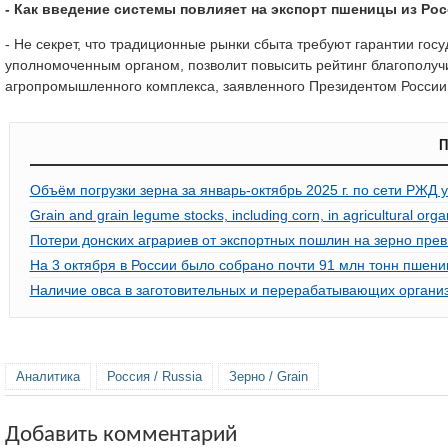
- Как введение системы повлияет на экспорт пшеницы из Ро
- Не секрет, что традиционные рынки сбыта требуют гарантии го
уполномоченным органом, позволит повысить рейтинг благополуч
агропромышленного комплекса, заявленного Президентом России
П
Объём погрузки зерна за январь-октябрь 2025 г. по сети РЖД 
Grain and grain legume stocks, including corn, in agricultural org
Потери донских аграриев от экспортных пошлин на зерно прев
На 3 октября в России было собрано почти 91 млн тонн пшен
Наличие овса в заготовительных и перерабатывающих организа
Аналитика
Россия / Russia
Зерно / Grain
Добавить комментарий