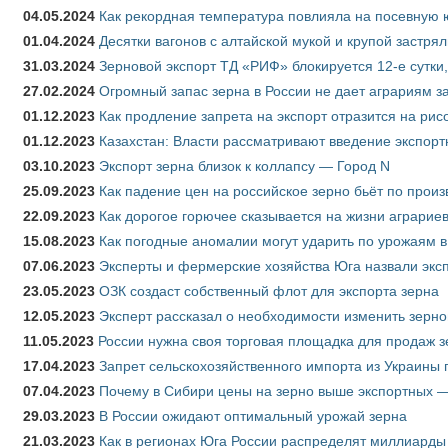
04.05.2024
Как рекордная температура повлияла на посевную 
01.04.2024
Десятки вагонов с алтайской мукой и крупой застрял
31.03.2024
Зерновой экспорт ТД «РИФ» блокируется 12-е сутки
27.02.2024
Огромный запас зерна в России не дает аграриям з
01.12.2023
Как продление запрета на экспорт отразится на рис
01.12.2023
Казахстан: Власти рассматривают введение экспор
03.10.2023
Экспорт зерна близок к коллапсу — Город N
25.09.2023
Как падение цен на российское зерно бьёт по прои
22.09.2023
Как дорогое горючее сказывается на жизни аграрие
15.08.2023
Как погодные аномалии могут ударить по урожаям 
07.06.2023
Эксперты и фермерские хозяйства Юга назвали эксп
23.05.2023
ОЗК создаст собственный флот для экспорта зерна
12.05.2023
Эксперт рассказал о необходимости изменить зерн
11.05.2023
России нужна своя торговая площадка для продаж 
17.04.2023
Запрет сельскохозяйственного импорта из Украины п
07.04.2023
Почему в Сибири цены на зерно выше экспортных 
29.03.2023
В России ожидают оптимальный урожай зерна
21.03.2023
Как в регионах Юга России распределят миллиарды