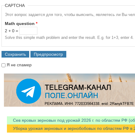
CAPTCHA
Этот вопрос задается для того, чтобы выяснить, являетесь ли Вы че
Math question
*
2 + 0 =
Solve this simple math problem and enter the result. E.g. for 1+3, enter 4.
Я не спамер
Я спамер
Сев яровых зерновых под урожай 2026 г. по областям РФ (об
Уборка урожая зерновых и зернобобовых по областям РФ в 202