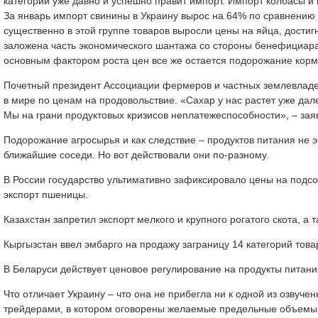
категории уже давно и успешно правит импорт. Импорт колбасы и 
За январь импорт свинины в Украину вырос на 64% по сравнению
существенно в этой группе товаров выросли цены на яйца, достиг
заложена часть экономического шантажа со стороны бенефициара
основным фактором роста цен все же остается подорожание корм
Почетный президент Ассоциации фермеров и частных землевладе
в мире по ценам на продовольствие. «Сахар у нас растет уже далек
Мы на грани продуктовых кризисов неплатежеспособности», – зая
Подорожание агросырья и как следствие – продуктов питания не э
ближайшие соседи. Но вот действовали они по-разному.
В России государство ультимативно зафиксировало цены на подсол
экспорт пшеницы.
Казахстан запретил экспорт мелкого и крупного рогатого скота, а
Кыргызстан ввел эмбарго на продажу заграницу 14 категорий това
В Беларуси действует ценовое регулирование на продукты питани
Что отличает Украину – что она не прибегла ни к одной из озвуче
трейдерами, в котором оговорены желаемые предельные объемы 