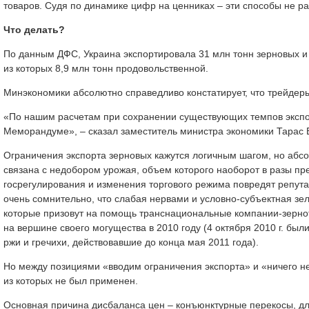
товаров. Судя по динамике цифр на ценниках – эти способы не ра
Что делать?
По данным ДФС, Украина экспортировала 31 млн тонн зерновых и 
из которых 8,9 млн тонн продовольственной.
Минэкономики абсолютно справедливо констатирует, что трейдер
«По нашим расчетам при сохранении существующих темпов экспор
Меморандуме», – сказал заместитель министра экономики Тарас 
Ограничения экспорта зерновых кажутся логичным шагом, но абс
связана с недобором урожая, объем которого наоборот в разы п
госрегулирования и изменения торгового режима повредят репут
очень сомнительно, что слабая нервами и условно-субъектная зе
которые призовут на помощь транснациональные компании-зернот
на вершине своего могущества в 2010 году (4 октября 2010 г. был
ржи и гречихи, действовавшие до конца мая 2011 года).
Но между позициями «вводим ограничения экспорта» и «ничего н
из которых не был применен.
Основная причина дисбаланса цен – конъюнктурные перекосы, для