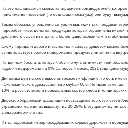
На это наслаивается смекалка аграриев-производителей, которые
приближения посевной (то есть фактически уже) они будут вынуж
Таким образом, упрощенно ситуация выглядит так: продавая зерно
переработчиков, цены на продукцию которых ограничены низкой 
доступного сырья из страны с более цивилизованным и стабильны
Схему «продали дорого и восполнили запасы дешево» можно было 
свидетельствует резкое подорожание продуктов питания на внутр
По данным Госстата, который обычно чуть оптимистичней реальн
изделия подорожали на 9%. За первый месяц 2021 года цены мук
Динамика цен на хлеб вдвое опережает инфляцию, то есть имею
«Экономического дискуссионного клуба» Олег Пендзин отмечает,
10%, а рост стоимости премиальных сортов хлеба и кондитерских
Директор Украинской ассоциации поставщиков торговых сетей Але
украинских магазинах вырастут на 20-25%. В эту динамику он зак
электроэнергию и газ.
Из-за подорожания зерносодержащих кормов дорожает и продукция 