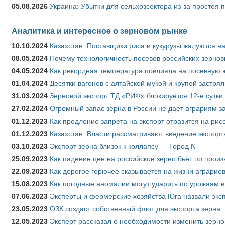
05.08.2026
Украина: Убытки для сельхозсектора из-за простоя п
Аналитика и интересное о зерновом рынке
10.10.2024
Казахстан: Поставщики риса и кукурузы жалуются н
08.05.2024
Почему технологичность посевов российских зернов
04.05.2024
Как рекордная температура повлияла на посевную 
01.04.2024
Десятки вагонов с алтайской мукой и крупой застрял
31.03.2024
Зерновой экспорт ТД «РИФ» блокируется 12-е сутки
27.02.2024
Огромный запас зерна в России не дает аграриям з
01.12.2023
Как продление запрета на экспорт отразится на рис
01.12.2023
Казахстан: Власти рассматривают введение экспор
03.10.2023
Экспорт зерна близок к коллапсу — Город N
25.09.2023
Как падение цен на российское зерно бьёт по прои
22.09.2023
Как дорогое горючее сказывается на жизни аграрие
15.08.2023
Как погодные аномалии могут ударить по урожаям 
07.06.2023
Эксперты и фермерские хозяйства Юга назвали эксп
23.05.2023
ОЗК создаст собственный флот для экспорта зерна
12.05.2023
Эксперт рассказал о необходимости изменить зерн