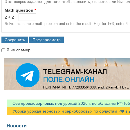
Этот вопрос задается для того, чтобы выяснить, являетесь ли Вы че
Math question
*
2 + 2 =
Solve this simple math problem and enter the result. E.g. for 1+3, enter 4.
Я не спамер
Я спамер
Сев яровых зерновых под урожай 2026 г. по областям РФ (об
Уборка урожая зерновых и зернобобовых по областям РФ в 202
Новости