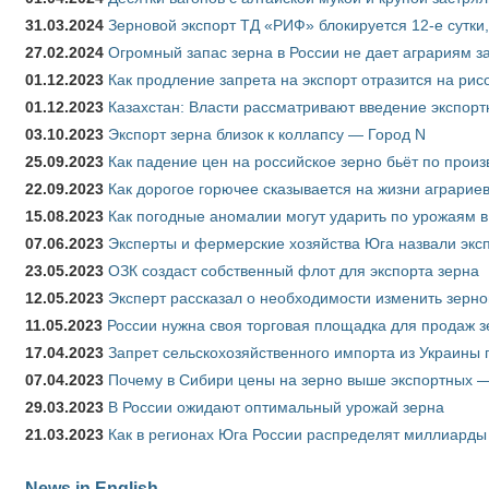
31.03.2024
Зерновой экспорт ТД «РИФ» блокируется 12-е сутки
27.02.2024
Огромный запас зерна в России не дает аграриям з
01.12.2023
Как продление запрета на экспорт отразится на рис
01.12.2023
Казахстан: Власти рассматривают введение экспор
03.10.2023
Экспорт зерна близок к коллапсу — Город N
25.09.2023
Как падение цен на российское зерно бьёт по прои
22.09.2023
Как дорогое горючее сказывается на жизни аграрие
15.08.2023
Как погодные аномалии могут ударить по урожаям 
07.06.2023
Эксперты и фермерские хозяйства Юга назвали эксп
23.05.2023
ОЗК создаст собственный флот для экспорта зерна
12.05.2023
Эксперт рассказал о необходимости изменить зерн
11.05.2023
России нужна своя торговая площадка для продаж 
17.04.2023
Запрет сельскохозяйственного импорта из Украины п
07.04.2023
Почему в Сибири цены на зерно выше экспортных 
29.03.2023
В России ожидают оптимальный урожай зерна
21.03.2023
Как в регионах Юга России распределят миллиарды
News in English