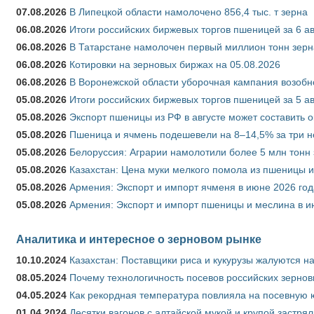
07.08.2026
В Липецкой области намолочено 856,4 тыс. т зерна
06.08.2026
Итоги российских биржевых торгов пшеницей за 6 ав
06.08.2026
В Татарстане намолочен первый миллион тонн зерн
06.08.2026
Котировки на зерновых биржах на 05.08.2026
06.08.2026
В Воронежской области уборочная кампания возобн
05.08.2026
Итоги российских биржевых торгов пшеницей за 5 ав
05.08.2026
Экспорт пшеницы из РФ в августе может составить 
05.08.2026
Пшеница и ячмень подешевели на 8–14,5% за три 
05.08.2026
Белоруссия: Аграрии намолотили более 5 млн тонн
05.08.2026
Казахстан: Цена муки мелкого помола из пшеницы и
05.08.2026
Армения: Экспорт и импорт ячменя в июне 2026 год
05.08.2026
Армения: Экспорт и импорт пшеницы и меслина в и
Аналитика и интересное о зерновом рынке
10.10.2024
Казахстан: Поставщики риса и кукурузы жалуются н
08.05.2024
Почему технологичность посевов российских зернов
04.05.2024
Как рекордная температура повлияла на посевную 
01.04.2024
Десятки вагонов с алтайской мукой и крупой застрял