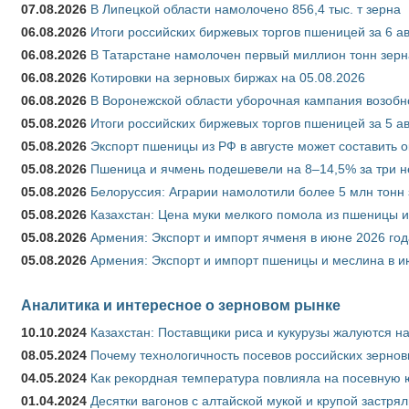
07.08.2026
В Липецкой области намолочено 856,4 тыс. т зерна
06.08.2026
Итоги российских биржевых торгов пшеницей за 6 ав
06.08.2026
В Татарстане намолочен первый миллион тонн зерн
06.08.2026
Котировки на зерновых биржах на 05.08.2026
06.08.2026
В Воронежской области уборочная кампания возобн
05.08.2026
Итоги российских биржевых торгов пшеницей за 5 ав
05.08.2026
Экспорт пшеницы из РФ в августе может составить 
05.08.2026
Пшеница и ячмень подешевели на 8–14,5% за три 
05.08.2026
Белоруссия: Аграрии намолотили более 5 млн тонн
05.08.2026
Казахстан: Цена муки мелкого помола из пшеницы и
05.08.2026
Армения: Экспорт и импорт ячменя в июне 2026 год
05.08.2026
Армения: Экспорт и импорт пшеницы и меслина в и
Аналитика и интересное о зерновом рынке
10.10.2024
Казахстан: Поставщики риса и кукурузы жалуются н
08.05.2024
Почему технологичность посевов российских зернов
04.05.2024
Как рекордная температура повлияла на посевную 
01.04.2024
Десятки вагонов с алтайской мукой и крупой застрял