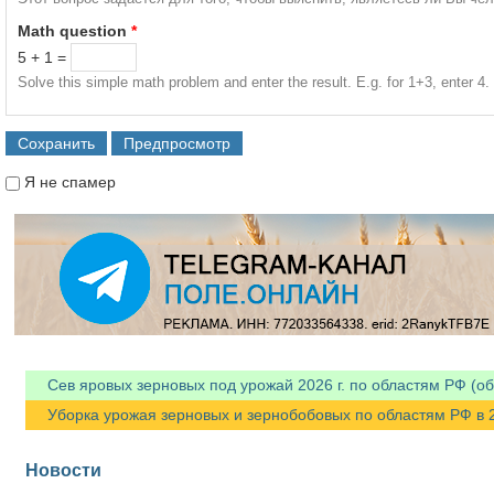
Math question
*
5 + 1 =
Solve this simple math problem and enter the result. E.g. for 1+3, enter 4.
Я не спамер
Я спамер
Сев яровых зерновых под урожай 2026 г. по областям РФ (об
Уборка урожая зерновых и зернобобовых по областям РФ в 202
Новости