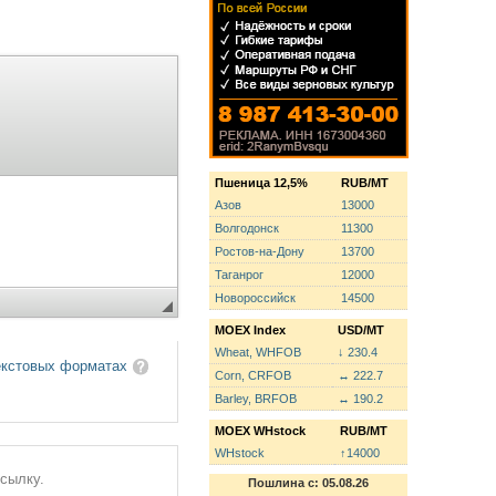
Пшеница 12,5%
RUB/MT
Азов
13000
Волгодонск
11300
Ростов-на-Дону
13700
Таганрог
12000
Новороссийск
14500
MOEX Index
USD/MT
Wheat, WHFOB
↓ 230.4
екстовых форматах
Corn, CRFOB
↔ 222.7
Barley, BRFOB
↔ 190.2
MOEX WHstock
RUB/MT
WHstock
↑14000
ссылку.
Пошлина с: 05.08.26