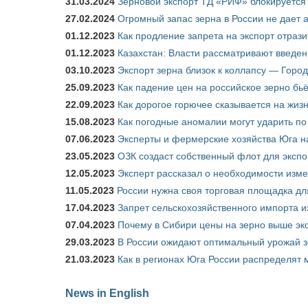
31.03.2024
Зерновой экспорт ТД «РИФ» блокируется 
27.02.2024
Огромный запас зерна в России не дает 
01.12.2023
Как продление запрета на экспорт отраз
01.12.2023
Казахстан: Власти рассматривают введен
03.10.2023
Экспорт зерна близок к коллапсу — Город
25.09.2023
Как падение цен на российское зерно бь
22.09.2023
Как дорогое горючее сказывается на жиз
15.08.2023
Как погодные аномалии могут ударить п
07.06.2023
Эксперты и фермерские хозяйства Юга на
23.05.2023
ОЗК создаст собственный флот для экспо
12.05.2023
Эксперт рассказал о необходимости изм
11.05.2023
России нужна своя торговая площадка дл
17.04.2023
Запрет сельскохозяйственного импорта и
07.04.2023
Почему в Сибири цены на зерно выше э
29.03.2023
В России ожидают оптимальный урожай 
21.03.2023
Как в регионах Юга России распределят
News in English