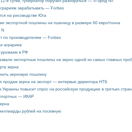
12-е сутки, губернатор поручил разобраться — «Город N»
аграриям зарабатывать — Forbes
ится на рисоводстве Юга
ие экспортной пошлины на пшеницу в размере 60 евро/тонна
 N
ёт по производителям — Forbes
ни аграриев
о урожаям в РФ
звали экспортные пошлины на зерно одной из самых главных пробл
рта зерна
енить зерновую пошлину
я продаж зерна на экспорт — интервью директора НТБ
з Украины повысит спрос на российскую продукцию в третьих стран
кспортных — ИКАР
зерна
 миллиарды рублей на посевную