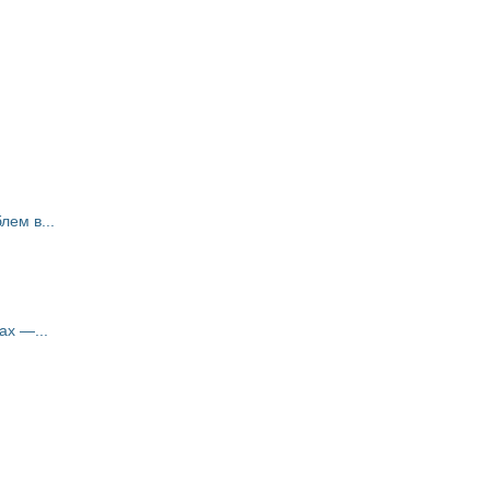
ем в...
ах —...