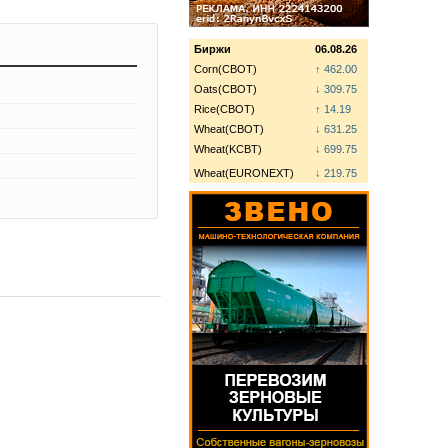
Биржи
06.08.26
Corn(CBOT)
↑ 462.00
Oats(CBOT)
↓ 309.75
Rice(CBOT)
↑ 14.19
Wheat(CBOT)
↓ 631.25
Wheat(KCBT)
↓ 699.75
Wheat(EURONEXT)
↓ 219.75