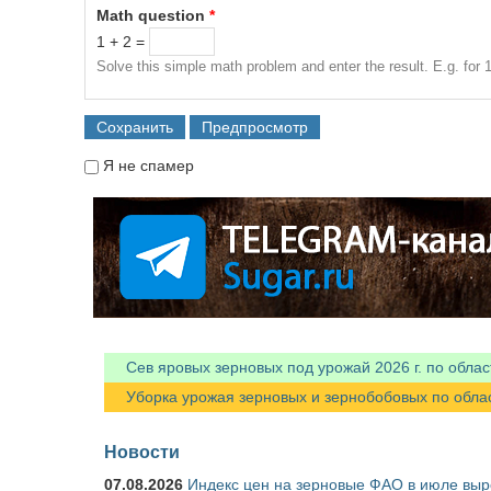
Math question
*
1 + 2 =
Solve this simple math problem and enter the result. E.g. for 1
Я не спамер
Я спамер
Сев яровых зерновых под урожай 2026 г. по облас
Уборка урожая зерновых и зернобобовых по областя
Новости
07.08.2026
Индекс цен на зерновые ФАО в июле выр