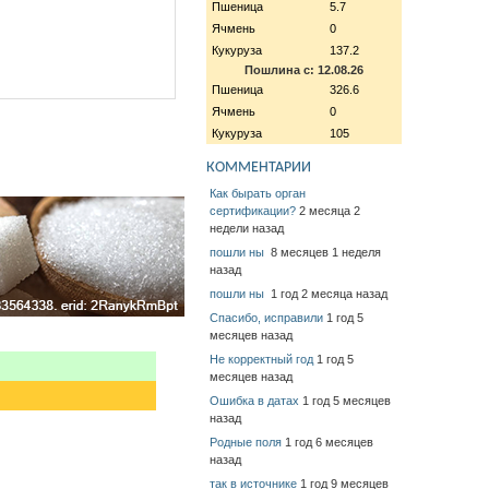
Пшеница
5.7
Ячмень
0
Кукуруза
137.2
Пошлина с: 12.08.26
Пшеница
326.6
Ячмень
0
Кукуруза
105
КОММЕНТАРИИ
Как бырать орган
сертификации?
2 месяца 2
недели назад
пошли ны
8 месяцев 1 неделя
назад
пошли ны
1 год 2 месяца назад
Спасибо, исправили
1 год 5
месяцев назад
Не корректный год
1 год 5
месяцев назад
Ошибка в датах
1 год 5 месяцев
назад
Родные поля
1 год 6 месяцев
назад
так в источнике
1 год 9 месяцев