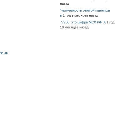
назад
"урожайность озимой пшеницы
в
1 год 9 месяцев назад
77700, это цифра МСХ РФ. А
1 год
10 месяцев назад
тонн