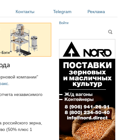
Контакты
Telegram
Реклама
Войти
Форма поиска
Поиск
ода
ерновой компании"
факс
.
отчета независимого
 российского зерна,
тво (50% плюс 1