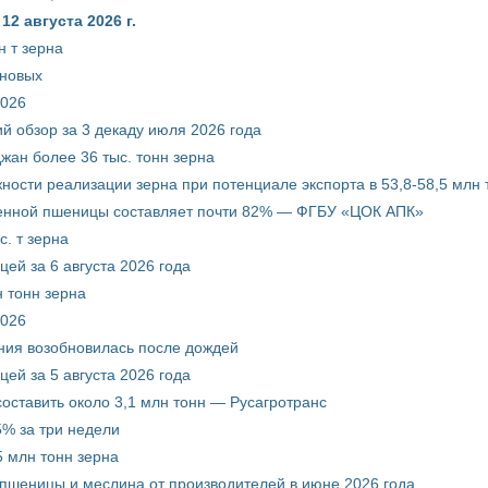
2 августа 2026 г.
 т зерна
рновых
2026
й обзор за 3 декаду июля 2026 года
жан более 36 тыс. тонн зерна
ости реализации зерна при потенциале экспорта в 53,8-58,5 млн 
венной пшеницы составляет почти 82% — ФГБУ «ЦОК АПК»
. т зерна
ей за 6 августа 2026 года
 тонн зерна
2026
ния возобновилась после дождей
ей за 5 августа 2026 года
составить около 3,1 млн тонн — Русагротранс
% за три недели
 млн тонн зерна
 пшеницы и меслина от производителей в июне 2026 года