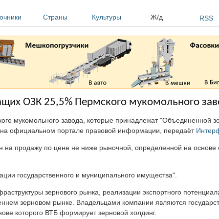
очники
Страны
Культуры
Ж/д
RSS
щих ОЗК 25,5% Пермского мукомольного зав
ого мукомольного завода, которые принадлежат "Объединенной з
но на официальном портале правовой информации, передаёт
Интер
ен на продажу по цене не ниже рыночной, определенной на основе 
зации государственного и муниципального имущества".
фраструктуры зернового рынка, реализации экспортного потенциала
реннем зерновом рынке. Владельцами компании являются государс
снове которого ВТБ формирует зерновой холдинг.