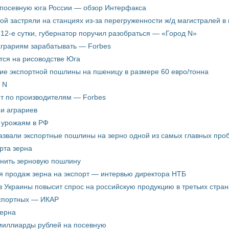
 посевную юга России — обзор Интерфакса
пой застряли на станциях из-за перегруженности ж/д магистралей в 
12-е сутки, губернатор поручил разобраться — «Город N»
аграриям зарабатывать — Forbes
ится на рисоводстве Юга
ие экспортной пошлины на пшеницу в размере 60 евро/тонна
 N
ёт по производителям — Forbes
ни аграриев
о урожаям в РФ
звали экспортные пошлины на зерно одной из самых главных пробл
рта зерна
енить зерновую пошлину
я продаж зерна на экспорт — интервью директора НТБ
з Украины повысит спрос на российскую продукцию в третьих стран
кспортных — ИКАР
зерна
 миллиарды рублей на посевную