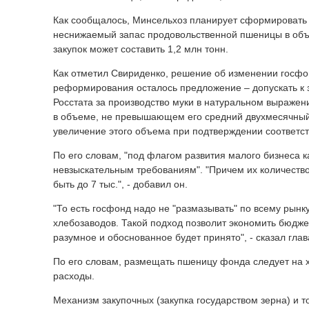
Как сообщалось, Минсельхоз планирует сформировать 
неснижаемый запас продовольственной пшеницы в объ
закупок может составить 1,2 млн тонн.
Как отметил Свириденко, решение об изменении госфо
реформирования осталось предложение – допускать к 
Росстата за производство муки в натуральном выражен
в объеме, не превышающем его средний двухмесячный 
увеличение этого объема при подтверждении соответ
По его словам, "под флагом развития малого бизнеса 
невзыскательным требованиям". "Причем их количество 
быть до 7 тыс.", - добавил он.
"То есть госфонд надо не "размазывать" по всему рын
хлебозаводов. Такой подход позволит экономить бюджет
разумное и обоснованное будет принято", - сказал глав
По его словам, размещать пшеницу фонда следует на 
расходы.
Механизм закупочных (закупка государством зерна) и 