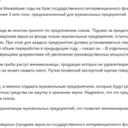
в ближайшие годы на базе государственного интервенционного фо
еме 3 млн тонн, предназначенный для мукомольных предприятий. 
нда во многом принято по предложению союза. "Однако за преде
закупкам зерна из фонда только мукомольные предприятия, отчит
ии. При этом для каждого предприятия должен устанавливаться лим
объем переработки в предыдущем году, - сказал он. - В отдельны
ствующими документами об увеличении производственных мощносте
как грибы растут минимельницы, продукция которых не удовлетвор
не может назвать никто. Путем косвенной экспертной оценки говор
ку, а именно отдавать мукомольным предприятиям, которые будут р
ные средства на закупку и хранение зерна. Надеемся, что это пр
а союза.
хранилищах мукомольных предприятий, что позволит минимизирова
товарных (продажа зерна из государственного интервенционного ф