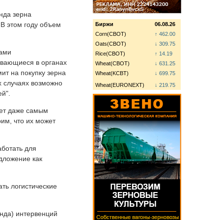
нда зерна
В этом году объем
Биржи
06.08.26
Corn(CBOT)
↑ 462.00
Oats(CBOT)
↓ 309.75
лами
Rice(CBOT)
↑ 14.19
ывающиеся в органах
Wheat(CBOT)
↓ 631.25
ит на покупку зерна
Wheat(KCBT)
↓ 699.75
х случаях возможно
Wheat(EURONEXT)
↓ 219.75
й".
яет даже самым
им, что их может
аботать для
едложение как
ть логистические
онда) интервенций