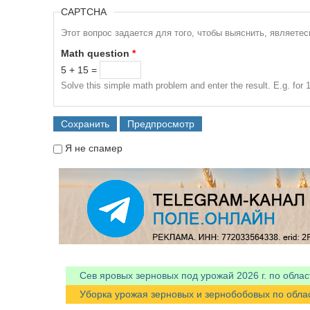
CAPTCHA
Этот вопрос задается для того, чтобы выяснить, являете
Math question
*
5 + 15 =
Solve this simple math problem and enter the result. E.g. for 1
Я не спамер
Я спамер
Сев яровых зерновых под урожай 2026 г. по облас
Уборка урожая зерновых и зернобобовых по областя