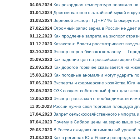
04.05.2024
Как рекордная температура повлияла на
01.04.2024
Десятки вагонов с алтайской мукой и кру
31.03.2024
Зерновой экспорт ТД «РИФ» блокируется 
27.02.2024
Огромный запас зерна в России не дает 
01.12.2023
Как продление запрета на экспорт отраз
01.12.2023
Казахстан: Власти рассматривают введен
03.10.2023
Экспорт зерна близок к коллапсу — Город
25.09.2023
Как падение цен на российское зерно бь
22.09.2023
Как дорогое горючее сказывается на жиз
15.08.2023
Как погодные аномалии могут ударить п
07.06.2023
Эксперты и фермерские хозяйства Юга на
23.05.2023
ОЗК создаст собственный флот для экспо
12.05.2023
Эксперт рассказал о необходимости изм
11.05.2023
России нужна своя торговая площадка дл
17.04.2023
Запрет сельскохозяйственного импорта и
07.04.2023
Почему в Сибири цены на зерно выше э
29.03.2023
В России ожидают оптимальный урожай 
21.03.2023
Как в регионах Юга России распределят