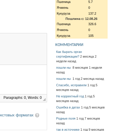
Пшеница
5.7
Ячмень
0
Кукуруза
137.2
Пошлина с: 12.08.26
Пшеница
326.6
Ячмень
0
Кукуруза
105
КОММЕНТАРИИ
Как бырать орган
сертификации?
2 месяца 2
недели назад
пошли ны
8 месяцев 1 неделя
назад
пошли ны
1 год 2 месяца назад
Спасибо, исправили
1 год 5
месяцев назад
Не корректный год
1 год 5
Paragraphs: 0, Words: 0
месяцев назад
Ошибка в датах
1 год 5 месяцев
назад
екстовых форматах
Родные поля
1 год 7 месяцев
назад
так в источнике
1 год 9 месяцев