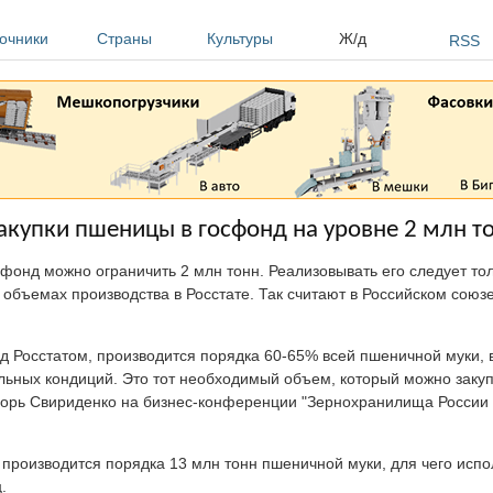
очники
Страны
Культуры
Ж/д
RSS
купки пшеницы в госфонд на уровне 2 млн т
онд можно ограничить 2 млн тонн. Реализовывать его следует то
объемах производства в Росстате. Так считают в Российском союз
д Росстатом, производится порядка 60-65% всей пшеничной муки,
ьных кондиций. Это тот необходимый объем, который можно закуп
горь Свириденко на бизнес-конференции "Зернохранилища России -
о производится порядка 13 млн тонн пшеничной муки, для чего испо
.