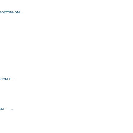
восточном...
ем в...
ах —...