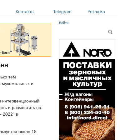
Контакты
Telegram
Реклама
Войти
Форма поиска
Поиск
онн
лько тем
е мукомольных и
 в интервенционный
ить и разместить на
 2022" в
льзуется около 18