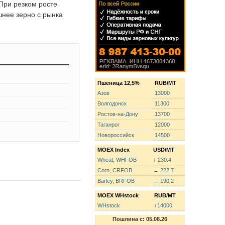
 При резком росте
шнее зерно с рынка
Пшеница 12,5%
RUB/MT
Азов
13000
Волгодонск
11300
Ростов-на-Дону
13700
Таганрог
12000
Новороссийск
14500
MOEX Index
USD/MT
Wheat, WHFOB
↓ 230.4
Corn, CRFOB
↔ 222.7
Barley, BRFOB
↔ 190.2
MOEX WHstock
RUB/MT
WHstock
↑14000
Пошлина с: 05.08.26