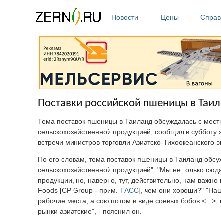
Перейти к основному содержанию
Новости
Цены
Справ
Поставки российской пшеницы в Таил
Тема поставок пшеницы в Таиланд обсуждалась с мест
сельскохозяйственной продукцией, сообщил в субботу
встречи министров торговли Азиатско-Тихоокеанского 
По его словам, тема поставок пшеницы в Таиланд обсу
сельскохозяйственной продукцией". "Мы не только сюд
продукции, но, наверно, тут, действительно, нам важно
Foods [CP Group - прим.
ТАСС
], чем они хороши?" "На
рабочие места, а сою потом в виде соевых бобов <...>, 
рынки азиатские", - пояснил он.