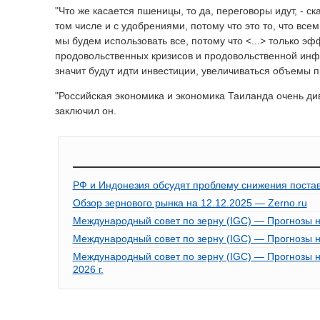
"Что же касается пшеницы, то да, переговоры идут, - ск
том числе и с удобрениями, потому что это то, что все
мы будем использовать все, потому что <...> только э
продовольственных кризисов и продовольственной инфл
значит будут идти инвестиции, увеличиваться объемы п
"Российская экономика и экономика Таиланда очень ди
заключил он.
РФ и Индонезия обсудят проблему снижения поста
Обзор зернового рынка на 12.12.2025 — Zerno.ru
Международный совет по зерну (IGC) — Прогнозы на 
Международный совет по зерну (IGC) — Прогнозы на 
Международный совет по зерну (IGC) — Прогнозы н
2026 г.