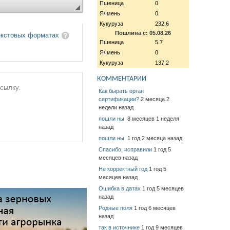
Пшеница
0
Ячмень
0
Кукуруза
232.6
Пошлина с: 05.08.26
екстовых форматах
Пшеница
5.7
Ячмень
0
Кукуруза
137.2
КОММЕНТАРИИ
ссылку.
Как бырать орган
сертификации?
2 месяца 2
недели назад
пошли ны
8 месяцев 1 неделя
назад
пошли ны
1 год 2 месяца назад
Спасибо, исправили
1 год 5
месяцев назад
Не корректный год
1 год 5
месяцев назад
Ошибка в датах
1 год 5 месяцев
назад
Родные поля
1 год 6 месяцев
назад
так в источнике
1 год 9 месяцев