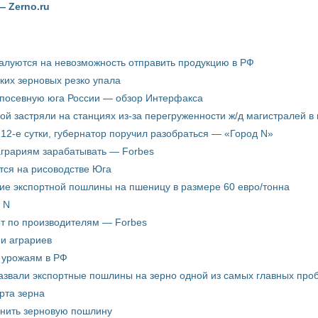
— Zerno.ru
жалуются на невозможность отправить продукцию в РФ
ких зерновых резко упала
 посевную юга России — обзор Интерфакса
пой застряли на станциях из-за перегруженности ж/д магистралей в 
12-е сутки, губернатор поручил разобраться — «Город N»
аграриям зарабатывать — Forbes
ится на рисоводстве Юга
ие экспортной пошлины на пшеницу в размере 60 евро/тонна
 N
ёт по производителям — Forbes
ни аграриев
о урожаям в РФ
звали экспортные пошлины на зерно одной из самых главных пробл
рта зерна
енить зерновую пошлину