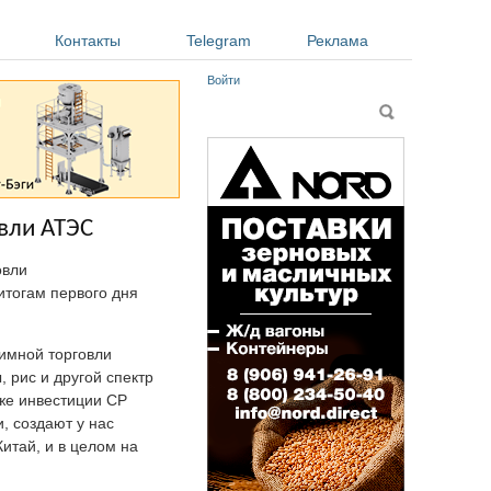
Контакты
Telegram
Реклама
Войти
Форма поиска
Поиск
вли АТЭС
овли
итогам первого дня
аимной торговли
 рис и другой спектр
 же инвестиции CP
, создают у нас
Китай, и в целом на