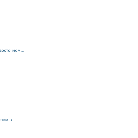
восточном...
ем в...