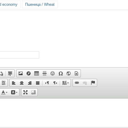
ld economy
Пшеница / Wheat