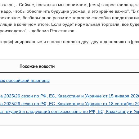
азал он, - Сейчас, насколько мы понимаем, [есть] запрос таиландско
м надо, чтобы обеспечить будущие урожаи, и это крайне важно". "В
ффективное, безбарьерное развитие торговли способно предотврати
яции в конечном итоге. Если будет нормальная торговля, все буд
роизводства", - добавил Решетников.
версифицированные и вполне неплохо друг друга дополняют в [разл
Похожие новости
вок российской пшеницы
2025/26 сезон по РФ, ЕС, Казахстану и Украине от 15 января 2026
2025/26 сезон по РФ, ЕС, Казахстану и Украине от 18 сентября 20
а текущий и следующий сельхозсезоны по РФ, ЕС, Казахстану и Ук