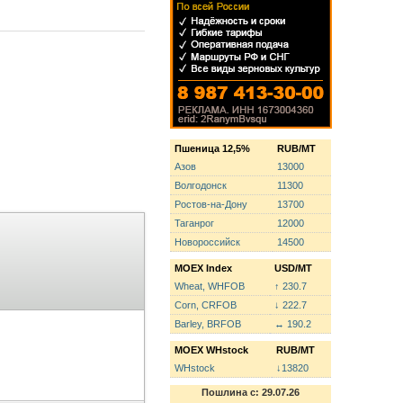
Пшеница 12,5%
RUB/MT
Азов
13000
Волгодонск
11300
Ростов-на-Дону
13700
Таганрог
12000
Новороссийск
14500
MOEX Index
USD/MT
Wheat, WHFOB
↑ 230.7
Corn, CRFOB
↓ 222.7
Barley, BRFOB
↔ 190.2
MOEX WHstock
RUB/MT
WHstock
↓13820
Пошлина с: 29.07.26