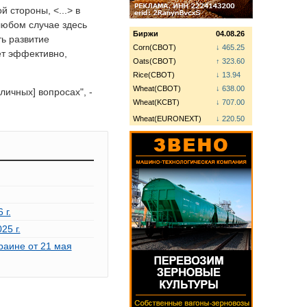
й стороны, <...> в
 любом случае здесь
Биржи
04.08.26
ть развитие
Corn(CBOT)
↓ 465.25
ет эффективно,
Oats(CBOT)
↑ 323.60
Rice(CBOT)
↓ 13.94
Wheat(CBOT)
↓ 638.00
ичных] вопросах", -
Wheat(KCBT)
↓ 707.00
Wheat(EURONEXT)
↓ 220.50
 г.
25 г.
раине от 21 мая