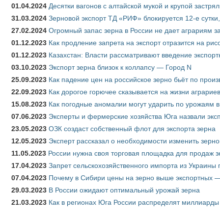
01.04.2024
Десятки вагонов с алтайской мукой и крупой застрял
31.03.2024
Зерновой экспорт ТД «РИФ» блокируется 12-е сутки
27.02.2024
Огромный запас зерна в России не дает аграриям з
01.12.2023
Как продление запрета на экспорт отразится на рис
01.12.2023
Казахстан: Власти рассматривают введение экспор
03.10.2023
Экспорт зерна близок к коллапсу — Город N
25.09.2023
Как падение цен на российское зерно бьёт по прои
22.09.2023
Как дорогое горючее сказывается на жизни аграрие
15.08.2023
Как погодные аномалии могут ударить по урожаям 
07.06.2023
Эксперты и фермерские хозяйства Юга назвали эксп
23.05.2023
ОЗК создаст собственный флот для экспорта зерна
12.05.2023
Эксперт рассказал о необходимости изменить зерн
11.05.2023
России нужна своя торговая площадка для продаж 
17.04.2023
Запрет сельскохозяйственного импорта из Украины п
07.04.2023
Почему в Сибири цены на зерно выше экспортных 
29.03.2023
В России ожидают оптимальный урожай зерна
21.03.2023
Как в регионах Юга России распределят миллиарды