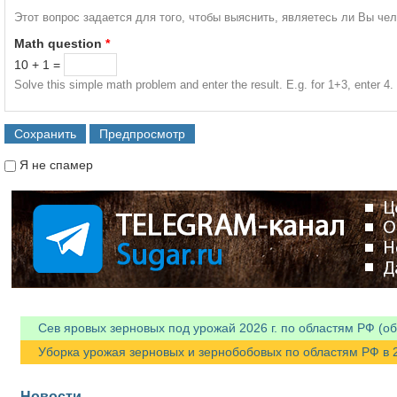
Этот вопрос задается для того, чтобы выяснить, являетесь ли Вы че
Math question
*
10 + 1 =
Solve this simple math problem and enter the result. E.g. for 1+3, enter 4.
Я не спамер
Я спамер
Сев яровых зерновых под урожай 2026 г. по областям РФ (об
Уборка урожая зерновых и зернобобовых по областям РФ в 202
Новости