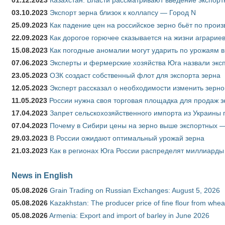
01.12.2023
Казахстан: Власти рассматривают введение экспор
03.10.2023
Экспорт зерна близок к коллапсу — Город N
25.09.2023
Как падение цен на российское зерно бьёт по прои
22.09.2023
Как дорогое горючее сказывается на жизни аграрие
15.08.2023
Как погодные аномалии могут ударить по урожаям 
07.06.2023
Эксперты и фермерские хозяйства Юга назвали эксп
23.05.2023
ОЗК создаст собственный флот для экспорта зерна
12.05.2023
Эксперт рассказал о необходимости изменить зерн
11.05.2023
России нужна своя торговая площадка для продаж 
17.04.2023
Запрет сельскохозяйственного импорта из Украины п
07.04.2023
Почему в Сибири цены на зерно выше экспортных 
29.03.2023
В России ожидают оптимальный урожай зерна
21.03.2023
Как в регионах Юга России распределят миллиарды
News in English
05.08.2026
Grain Trading on Russian Exchanges: August 5, 2026
05.08.2026
Kazakhstan: The producer price of fine flour from whe
05.08.2026
Armenia: Export and import of barley in June 2026