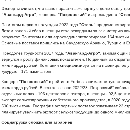
Эксперты считают, что шанс нарастить экспортную долю есть у тр
"Авангард-Агро"
, концерна
"Покровский"
и агрохолдинга
"Степ
По итогам первого полугодия 2022 года
"Степь"
продемонстрирова
Летом валовый сбор пшеницы стал рекордным за всю историю ком
результат. По итогам июля агрохолдинг экспортировал 164 тысячи 
Основные поставки пришлись на Саудовскую Аравию, Турцию и Ег
Преодолев трудности 2017 года,
"Авангард-Агро"
, занимающий с
вернулся к росту финансовых показателей. По данным из открытых
миллиарда рублей. Компания специализируется на пшенице, ее ур
кукурузе - 171 тысяча тонн.
Концерн
"Покровский"
в рейтинге Forbes занимает пятую строчк
миллиарда рублей. В сельхозсезоне 2022/23 "Покровский" собрал
отдельных полях - 106 центнеров с гектара, пшеницы - 92,5 центн
экспорт сельхозпродукции собственного производства, в 2020 году
500 тысяч тонн. География экспортных поставок охватывает 22 ст
планирует увеличить экспорт сельхозпродукции до одного миллио
Соцнагрузка сложна для аграриев