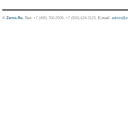
©
Zerno.Ru
.
Тел
: +7 (495) 760-2509,
+7 (926) 624-3123
,
E-mail
:
admin@ze