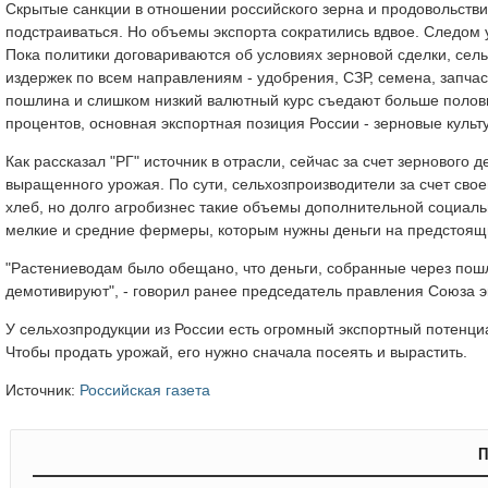
Скрытые санкции в отношении российского зерна и продовольстви
подстраиваться. Но объемы экспорта сократились вдвое. Следом у
Пока политики договариваются об условиях зерновой сделки, сель
издержек по всем направлениям - удобрения, СЗР, семена, запчас
пошлина и слишком низкий валютный курс съедают больше полови
процентов, основная экспортная позиция России - зерновые культу
Как рассказал "РГ" источник в отрасли, сейчас за счет зерновог
выращенного урожая. По сути, сельхозпроизводители за счет сво
хлеб, но долго агробизнес такие объемы дополнительной социаль
мелкие и средние фермеры, которым нужны деньги на предстоящ
"Растениеводам было обещано, что деньги, собранные через пошл
демотивируют", - говорил ранее председатель правления Союза э
У сельхозпродукции из России есть огромный экспортный потенциа
Чтобы продать урожай, его нужно сначала посеять и вырастить.
Источник:
Российская газета
П