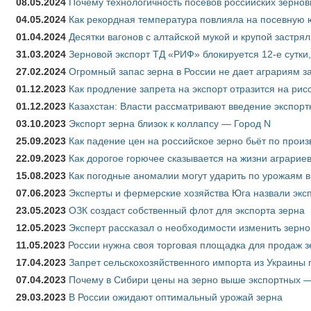
08.05.2024
Почему технологичность посевов российских зернов
04.05.2024
Как рекордная температура повлияла на посевную 
01.04.2024
Десятки вагонов с алтайской мукой и крупой застрял
31.03.2024
Зерновой экспорт ТД «РИФ» блокируется 12-е сутки
27.02.2024
Огромный запас зерна в России не дает аграриям з
01.12.2023
Как продление запрета на экспорт отразится на рис
01.12.2023
Казахстан: Власти рассматривают введение экспор
03.10.2023
Экспорт зерна близок к коллапсу — Город N
25.09.2023
Как падение цен на российское зерно бьёт по прои
22.09.2023
Как дорогое горючее сказывается на жизни аграрие
15.08.2023
Как погодные аномалии могут ударить по урожаям 
07.06.2023
Эксперты и фермерские хозяйства Юга назвали эксп
23.05.2023
ОЗК создаст собственный флот для экспорта зерна
12.05.2023
Эксперт рассказал о необходимости изменить зерн
11.05.2023
России нужна своя торговая площадка для продаж 
17.04.2023
Запрет сельскохозяйственного импорта из Украины п
07.04.2023
Почему в Сибири цены на зерно выше экспортных 
29.03.2023
В России ожидают оптимальный урожай зерна