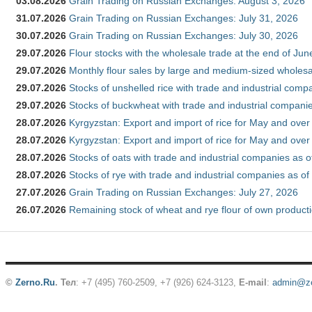
03.08.2026
Grain Trading on Russian Exchanges: August 3, 2026
31.07.2026
Grain Trading on Russian Exchanges: July 31, 2026
30.07.2026
Grain Trading on Russian Exchanges: July 30, 2026
29.07.2026
Flour stocks with the wholesale trade at the end of Ju
29.07.2026
Monthly flour sales by large and medium-sized wholesa
29.07.2026
Stocks of unshelled rice with trade and industrial comp
29.07.2026
Stocks of buckwheat with trade and industrial companie
28.07.2026
Kyrgyzstan: Export and import of rice for May and over 
28.07.2026
Kyrgyzstan: Export and import of rice for May and over 
28.07.2026
Stocks of oats with trade and industrial companies as o
28.07.2026
Stocks of rye with trade and industrial companies as of
27.07.2026
Grain Trading on Russian Exchanges: July 27, 2026
26.07.2026
Remaining stock of wheat and rye flour of own producti
©
Zerno.Ru
.
Тел
: +7 (495) 760-2509,
+7 (926) 624-3123
,
E-mail
:
admin@ze