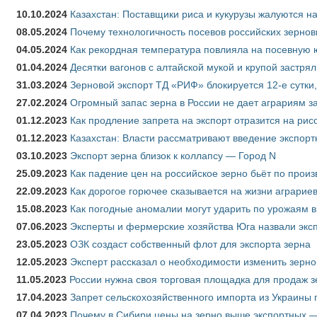
10.10.2024
Казахстан: Поставщики риса и кукурузы жалуются н
08.05.2024
Почему технологичность посевов российских зернов
04.05.2024
Как рекордная температура повлияла на посевную 
01.04.2024
Десятки вагонов с алтайской мукой и крупой застрял
31.03.2024
Зерновой экспорт ТД «РИФ» блокируется 12-е сутки
27.02.2024
Огромный запас зерна в России не дает аграриям з
01.12.2023
Как продление запрета на экспорт отразится на рис
01.12.2023
Казахстан: Власти рассматривают введение экспор
03.10.2023
Экспорт зерна близок к коллапсу — Город N
25.09.2023
Как падение цен на российское зерно бьёт по прои
22.09.2023
Как дорогое горючее сказывается на жизни аграрие
15.08.2023
Как погодные аномалии могут ударить по урожаям 
07.06.2023
Эксперты и фермерские хозяйства Юга назвали эксп
23.05.2023
ОЗК создаст собственный флот для экспорта зерна
12.05.2023
Эксперт рассказал о необходимости изменить зерн
11.05.2023
России нужна своя торговая площадка для продаж 
17.04.2023
Запрет сельскохозяйственного импорта из Украины п
07.04.2023
Почему в Сибири цены на зерно выше экспортных 