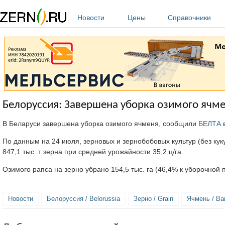
Перейти к основному содержанию
Новости
Цены
Справочники
Белоруссия: Завершена уборка озимого ячм
В Беларуси завершена уборка озимого ячменя, сообщили
БЕЛТА
в
По данным на 24 июля, зерновых и зернобобовых культур (без куку
847,1 тыс. т зерна при средней урожайности 35,2 ц/га.
Озимого рапса на зерно убрано 154,5 тыс. га (46,4% к уборочной 
Новости
Белоруссия / Belorussia
Зерно / Grain
Ячмень / Bar