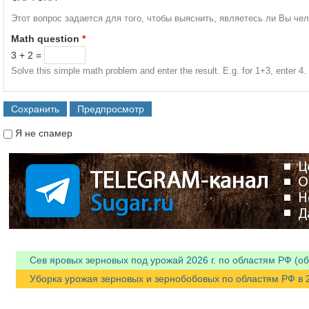
Этот вопрос задается для того, чтобы выяснить, являетесь ли Вы че
Math question
*
3 + 2 =
Solve this simple math problem and enter the result. E.g. for 1+3, enter 4.
Я не спамер
Я спамер
Сев яровых зерновых под урожай 2026 г. по областям РФ (об
Уборка урожая зерновых и зернобобовых по областям РФ в 202