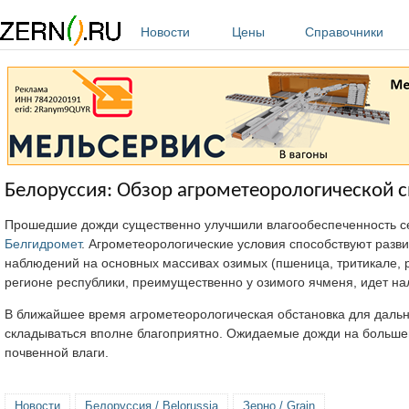
Перейти к основному содержанию
Новости
Цены
Справочники
Белоруссия: Обзор агрометеорологической с
Прошедшие дожди существенно улучшили влагообеспеченность сел
Белгидромет
. Агрометеорологические условия способствуют раз
наблюдений на основных массивах озимых (пшеница, тритикале, р
регионе республики, преимущественно у озимого ячменя, идет на
В ближайшее время агрометеорологическая обстановка для даль
складываться вполне благоприятно. Ожидаемые дожди на большей
почвенной влаги.
Новости
Белоруссия / Belorussia
Зерно / Grain