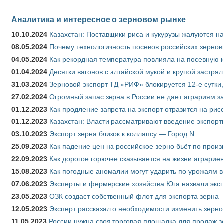
Аналитика и интересное о зерновом рынке
10.10.2024
Казахстан: Поставщики риса и кукурузы жалуются н
08.05.2024
Почему технологичность посевов российских зернов
04.05.2024
Как рекордная температура повлияла на посевную 
01.04.2024
Десятки вагонов с алтайской мукой и крупой застрял
31.03.2024
Зерновой экспорт ТД «РИФ» блокируется 12-е сутки
27.02.2024
Огромный запас зерна в России не дает аграриям з
01.12.2023
Как продление запрета на экспорт отразится на рис
01.12.2023
Казахстан: Власти рассматривают введение экспор
03.10.2023
Экспорт зерна близок к коллапсу — Город N
25.09.2023
Как падение цен на российское зерно бьёт по прои
22.09.2023
Как дорогое горючее сказывается на жизни аграрие
15.08.2023
Как погодные аномалии могут ударить по урожаям 
07.06.2023
Эксперты и фермерские хозяйства Юга назвали эксп
23.05.2023
ОЗК создаст собственный флот для экспорта зерна
12.05.2023
Эксперт рассказал о необходимости изменить зерн
11.05.2023
России нужна своя торговая площадка для продаж 