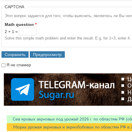
CAPTCHA
Этот вопрос задается для того, чтобы выяснить, являетесь ли Вы че
Math question
*
2 + 1 =
Solve this simple math problem and enter the result. E.g. for 1+3, enter 4.
Я не спамер
Я спамер
Сев яровых зерновых под урожай 2026 г. по областям РФ (об
Уборка урожая зерновых и зернобобовых по областям РФ в 202