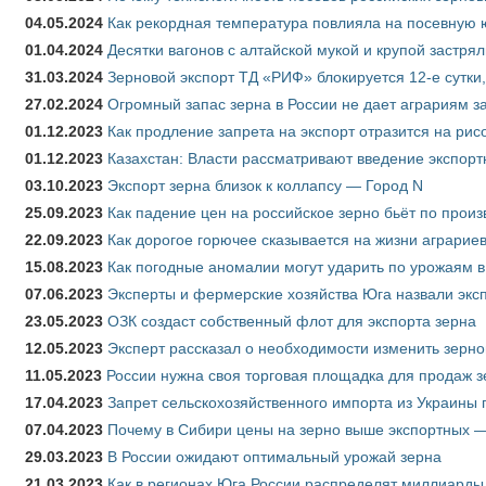
04.05.2024
Как рекордная температура повлияла на посевную 
01.04.2024
Десятки вагонов с алтайской мукой и крупой застрял
31.03.2024
Зерновой экспорт ТД «РИФ» блокируется 12-е сутки
27.02.2024
Огромный запас зерна в России не дает аграриям з
01.12.2023
Как продление запрета на экспорт отразится на рис
01.12.2023
Казахстан: Власти рассматривают введение экспор
03.10.2023
Экспорт зерна близок к коллапсу — Город N
25.09.2023
Как падение цен на российское зерно бьёт по прои
22.09.2023
Как дорогое горючее сказывается на жизни аграрие
15.08.2023
Как погодные аномалии могут ударить по урожаям 
07.06.2023
Эксперты и фермерские хозяйства Юга назвали эксп
23.05.2023
ОЗК создаст собственный флот для экспорта зерна
12.05.2023
Эксперт рассказал о необходимости изменить зерн
11.05.2023
России нужна своя торговая площадка для продаж 
17.04.2023
Запрет сельскохозяйственного импорта из Украины п
07.04.2023
Почему в Сибири цены на зерно выше экспортных 
29.03.2023
В России ожидают оптимальный урожай зерна
21.03.2023
Как в регионах Юга России распределят миллиарды