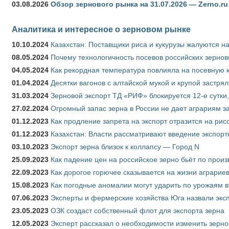
03.08.2026
Обзор зернового рынка на 31.07.2026 — Zerno.ru
Аналитика и интересное о зерновом рынке
10.10.2024
Казахстан: Поставщики риса и кукурузы жалуются н
08.05.2024
Почему технологичность посевов российских зернов
04.05.2024
Как рекордная температура повлияла на посевную 
01.04.2024
Десятки вагонов с алтайской мукой и крупой застрял
31.03.2024
Зерновой экспорт ТД «РИФ» блокируется 12-е сутки
27.02.2024
Огромный запас зерна в России не дает аграриям з
01.12.2023
Как продление запрета на экспорт отразится на рис
01.12.2023
Казахстан: Власти рассматривают введение экспор
03.10.2023
Экспорт зерна близок к коллапсу — Город N
25.09.2023
Как падение цен на российское зерно бьёт по прои
22.09.2023
Как дорогое горючее сказывается на жизни аграрие
15.08.2023
Как погодные аномалии могут ударить по урожаям 
07.06.2023
Эксперты и фермерские хозяйства Юга назвали эксп
23.05.2023
ОЗК создаст собственный флот для экспорта зерна
12.05.2023
Эксперт рассказал о необходимости изменить зерн