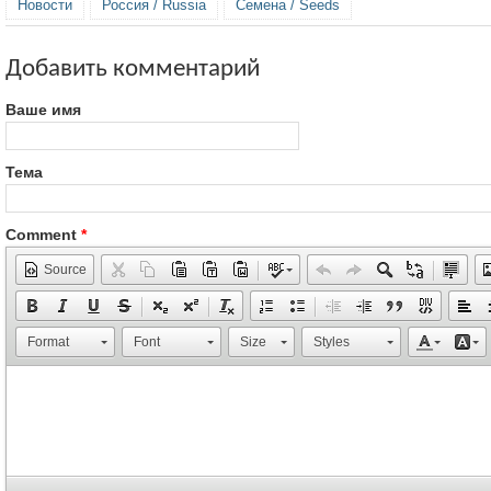
Новости
Россия / Russia
Семена / Seeds
Добавить комментарий
Ваше имя
Тема
Comment
*
Source
Format
Font
Size
Styles