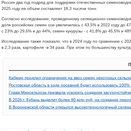
Россия два год подряд для поддержки отечественных семеноводов 
2025 году ее объем составляет 18,3 тысячи тонн.
Согласно исследованию, проведенному селекционно-семеноводчес
доля российских семян сои увеличилась с 43,5% в 2022 году до 47
с 23% до 29,6% и до 44%, семян кукурузы - с 41,8% до 45,5% и 48
Исследование также показало, что в 2024 году по сравнению с 20
в 2,3 раза, картофеля -в 34 раза. При этом по большинству куль
П
Кабмин продлил ограничения на ввоз семян некоторых сельск
Ростовская область в ходе посевной будет использовать 100
Глава Минсельхоза призвала ускорить создание засухоустойчи
В 2026 г. Кубань выделит более 80 млн руб. на создание перс
В Воронежской области открылся высокотехнологичный селек