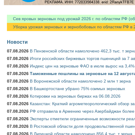
Сев яровых зерновых под урожай 2026 г. по областям РФ (об
Уборка урожая зерновых и зернобобовых по областям РФ в 202
Новости
07.08.2026
В Пензенской области намолочено 462,3 тыс. т зерн
07.08.2026
Итоги российских биржевых торгов пшеницей за 7 ав
07.08.2026
Индекс цен на зерновые ФАО в июле вырос на 3,4%
07.08.2026
Таможенные пошлины на зерновые на 12 августа 
07.08.2026
В Воронежской области намолочено 2 млн т зерна
07.08.2026
В Башкортостане убрано 75% озимых зерновых
07.08.2026
Котировки на зерновых биржах на 06.08.2026
07.08.2026
Казахстан: Краткий агрометеорологический обзор за
07.08.2026
РФ отправила в Армению через Азербайджан более 
07.08.2026
Эксперты отметили ограниченные возможности реали
07.08.2026
В Ростовской области доля продовольственной пш
07.08.2026
В Липецкой области намолочено 856,4 тыс. т зерна