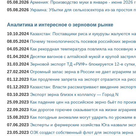
05.08.2026
Армения: Производство муки в январе - июне 2026 
05.08.2026
Украина: Убытки для сельхозсектора из-за простоя п
Аналитика и интересное о зерновом рынке
10.10.2024
Казахстан: Поставщики риса и кукурузы жалуются н
08.05.2024
Почему технологичность посевов российских зернов
04.05.2024
Как рекордная температура повлияла на посевную 
01.04.2024
Десятки вагонов с алтайской мукой и крупой застрял
31.03.2024
Зерновой экспорт ТД «РИФ» блокируется 12-е сутки
27.02.2024
Огромный запас зерна в России не дает аграриям з
01.12.2023
Как продление запрета на экспорт отразится на рис
01.12.2023
Казахстан: Власти рассматривают введение экспор
03.10.2023
Экспорт зерна близок к коллапсу — Город N
25.09.2023
Как падение цен на российское зерно бьёт по прои
22.09.2023
Как дорогое горючее сказывается на жизни аграрие
15.08.2023
Как погодные аномалии могут ударить по урожаям 
07.06.2023
Эксперты и фермерские хозяйства Юга назвали эксп
23.05.2023
ОЗК создаст собственный флот для экспорта зерна