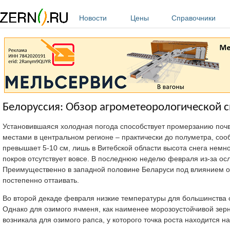
Перейти к основному содержанию
Новости
Цены
Справочники
Белоруссия: Обзор агрометеорологической с
Установившаяся холодная погода способствует промерзанию почв
местами в центральном регионе – практически до полуметра, со
превышает 5-10 см, лишь в Витебской области высота снега нем
покров отсутствует вовсе. В последнюю неделю февраля из-за ос
Преимущественно в западной половине Беларуси под влиянием о
постепенно оттаивать.
Во второй декаде февраля низкие температуры для большинства о
Однако для озимого ячменя, как наименее морозоустойчивой зер
возникала для озимого рапса, у которого точка роста находится н