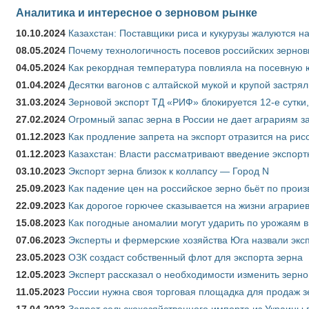
Аналитика и интересное о зерновом рынке
10.10.2024
Казахстан: Поставщики риса и кукурузы жалуются н
08.05.2024
Почему технологичность посевов российских зернов
04.05.2024
Как рекордная температура повлияла на посевную 
01.04.2024
Десятки вагонов с алтайской мукой и крупой застрял
31.03.2024
Зерновой экспорт ТД «РИФ» блокируется 12-е сутки
27.02.2024
Огромный запас зерна в России не дает аграриям з
01.12.2023
Как продление запрета на экспорт отразится на рис
01.12.2023
Казахстан: Власти рассматривают введение экспор
03.10.2023
Экспорт зерна близок к коллапсу — Город N
25.09.2023
Как падение цен на российское зерно бьёт по прои
22.09.2023
Как дорогое горючее сказывается на жизни аграрие
15.08.2023
Как погодные аномалии могут ударить по урожаям 
07.06.2023
Эксперты и фермерские хозяйства Юга назвали эксп
23.05.2023
ОЗК создаст собственный флот для экспорта зерна
12.05.2023
Эксперт рассказал о необходимости изменить зерн
11.05.2023
России нужна своя торговая площадка для продаж 