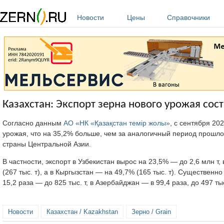
Перейти к основному содержанию
Новости
Цены
Справочники
Казахстан: Экспорт зерна нового урожая сос
Согласно данным
АО «НК «Қазақстан темiр жолы»
, с сентября 20
урожая, что на 35,2% больше, чем за аналогичный период прошло
страны Центральной Азии.
В частности, экспорт в Узбекистан вырос на 23,5% — до 2,6 млн т
(267 тыс. т), а в Кыргызстан — на 49,7% (165 тыс. т). Существен
15,2 раза — до 825 тыс. т, в Азербайджан — в 99,4 раза, до 497 тыс
Новости
Казахстан / Kazakhstan
Зерно / Grain