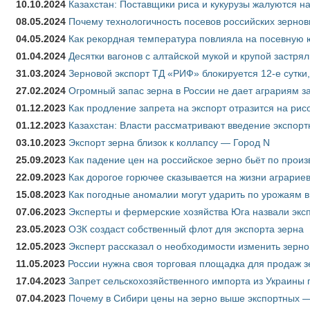
10.10.2024
Казахстан: Поставщики риса и кукурузы жалуются н
08.05.2024
Почему технологичность посевов российских зернов
04.05.2024
Как рекордная температура повлияла на посевную 
01.04.2024
Десятки вагонов с алтайской мукой и крупой застрял
31.03.2024
Зерновой экспорт ТД «РИФ» блокируется 12-е сутки
27.02.2024
Огромный запас зерна в России не дает аграриям з
01.12.2023
Как продление запрета на экспорт отразится на рис
01.12.2023
Казахстан: Власти рассматривают введение экспор
03.10.2023
Экспорт зерна близок к коллапсу — Город N
25.09.2023
Как падение цен на российское зерно бьёт по прои
22.09.2023
Как дорогое горючее сказывается на жизни аграрие
15.08.2023
Как погодные аномалии могут ударить по урожаям 
07.06.2023
Эксперты и фермерские хозяйства Юга назвали эксп
23.05.2023
ОЗК создаст собственный флот для экспорта зерна
12.05.2023
Эксперт рассказал о необходимости изменить зерн
11.05.2023
России нужна своя торговая площадка для продаж 
17.04.2023
Запрет сельскохозяйственного импорта из Украины п
07.04.2023
Почему в Сибири цены на зерно выше экспортных 