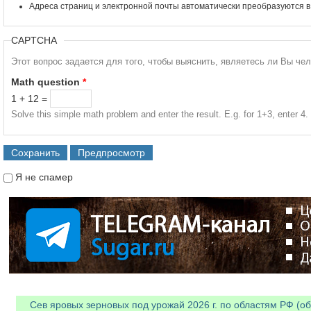
Адреса страниц и электронной почты автоматически преобразуются в
CAPTCHA
Этот вопрос задается для того, чтобы выяснить, являетесь ли Вы че
Math question
*
1 + 12 =
Solve this simple math problem and enter the result. E.g. for 1+3, enter 4.
Я не спамер
Я спамер
Сев яровых зерновых под урожай 2026 г. по областям РФ (об