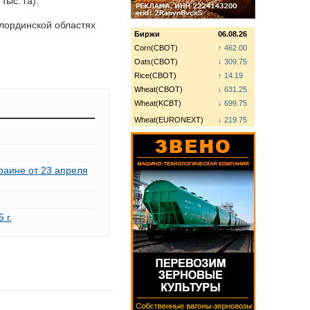
ыс. га).
ылординской областях
Биржи
06.08.26
Corn(CBOT)
↑ 462.00
Oats(CBOT)
↓ 309.75
Rice(CBOT)
↑ 14.19
Wheat(CBOT)
↓ 631.25
Wheat(KCBT)
↓ 699.75
Wheat(EURONEXT)
↓ 219.75
раине от 23 апреля
 г.