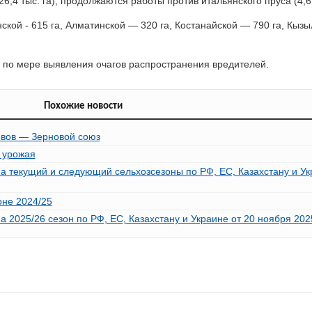
4 тыс. га), продолжаются работы против итальянского пруса (4,6 т
ской - 615 га, Алматинской — 320 га, Костанайской — 790 га, Кыз
 по мере выявления очагов распространения вредителей.
Похожие новости
евов — Зерновой союз
о урожая
а текущий и следующий сельхозсезоны по РФ, ЕС, Казахстану и Ук
оне 2024/25
2025/26 сезон по РФ, ЕС, Казахстану и Украине от 20 ноября 2025