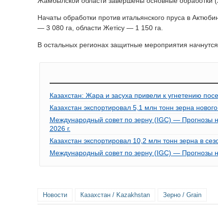
Жамбылской области завершены основные обработки (26,
Начаты обработки против итальянского пруса в Актюбин
— 3 080 га, области Жетісу — 1 150 га.
В остальных регионах защитные мероприятия начнутся
Казахстан: Жара и засуха привели к угнетению пос
Казахстан экспортировал 5,1 млн тонн зерна новог
Международный совет по зерну (IGC) — Прогнозы н
2026 г.
Казахстан экспортировал 10,2 млн тонн зерна в сез
Международный совет по зерну (IGC) — Прогнозы на 
Новости
Казахстан / Kazakhstan
Зерно / Grain