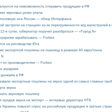
жалуются на невозможность отправить продукцию в РФ
ких зерновых резко упала
 посевную юга России — обзор Интерфакса
пой застряли на станциях из-за перегруженности ж/д магистралей в 
12-е сутки, губернатор поручил разобраться — «Город N»
аграриям зарабатывать — Forbes
ится на рисоводстве Юга
ие экспортной пошлины на пшеницу в размере 60 евро/тонна
 N
ёт по производителям — Forbes
ни аграриев
о урожаям в РФ
звали экспортные пошлины на зерно одной из самых главных пробл
рта зерна
енить зерновую пошлину
я продаж зерна на экспорт — интервью директора НТБ
з Украины повысит спрос на российскую продукцию в третьих стран