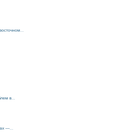
восточном...
ем в...
ах —...