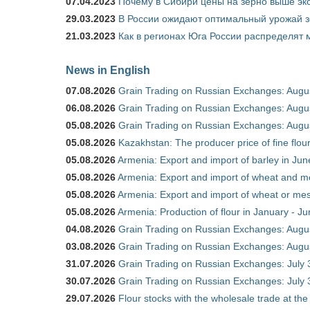
07.04.2023
Почему в Сибири цены на зерно выше э
29.03.2023
В России ожидают оптимальный урожай 
21.03.2023
Как в регионах Юга России распределят
News in English
07.08.2026
Grain Trading on Russian Exchanges: Augu
06.08.2026
Grain Trading on Russian Exchanges: Augu
05.08.2026
Grain Trading on Russian Exchanges: Augu
05.08.2026
Kazakhstan: The producer price of fine flo
05.08.2026
Armenia: Export and import of barley in Ju
05.08.2026
Armenia: Export and import of wheat and m
05.08.2026
Armenia: Export and import of wheat or mesl
05.08.2026
Armenia: Production of flour in January - J
04.08.2026
Grain Trading on Russian Exchanges: Augu
03.08.2026
Grain Trading on Russian Exchanges: Augu
31.07.2026
Grain Trading on Russian Exchanges: July 
30.07.2026
Grain Trading on Russian Exchanges: July 
29.07.2026
Flour stocks with the wholesale trade at th