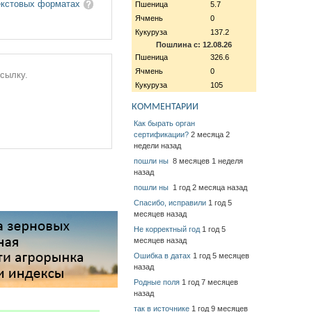
екстовых форматах
Пшеница
5.7
Ячмень
0
Кукуруза
137.2
Пошлина с: 12.08.26
Пшеница
326.6
Ячмень
0
ссылку.
Кукуруза
105
КОММЕНТАРИИ
Как бырать орган
сертификации?
2 месяца 2
недели назад
пошли ны
8 месяцев 1 неделя
назад
пошли ны
1 год 2 месяца назад
Спасибо, исправили
1 год 5
месяцев назад
Не корректный год
1 год 5
месяцев назад
Ошибка в датах
1 год 5 месяцев
назад
Родные поля
1 год 7 месяцев
назад
так в источнике
1 год 9 месяцев