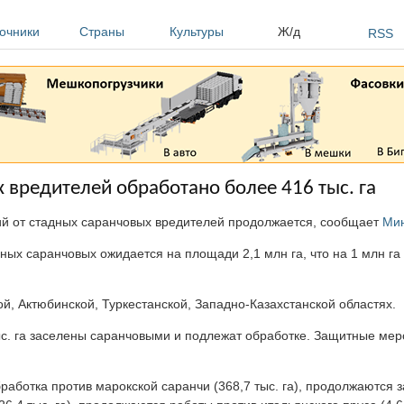
очники
Страны
Культуры
Ж/д
RSS
х вредителей обработано более 416 тыс. га
дий от стадных саранчовых вредителей продолжается, сообщает
Мин
ных саранчовых ожидается на площади 2,1 млн га, что на 1 млн га
, Актюбинской, Туркестанской, Западно-Казахстанской областях.
 тыс. га заселены саранчовыми и подлежат обработке. Защитные м
работка против марокской саранчи (368,7 тыс. га), продолжаются з