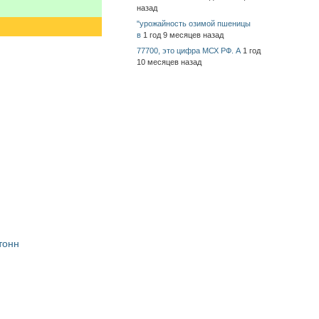
назад
"урожайность озимой пшеницы
в
1 год 9 месяцев назад
77700, это цифра МСХ РФ. А
1 год
10 месяцев назад
тонн