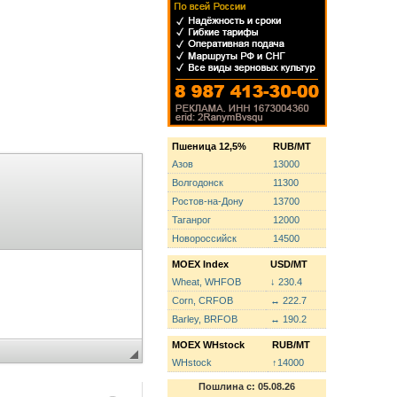
Пшеница 12,5%
RUB/MT
Азов
13000
Волгодонск
11300
Ростов-на-Дону
13700
Таганрог
12000
Новороссийск
14500
MOEX Index
USD/MT
Wheat, WHFOB
↓ 230.4
Corn, CRFOB
↔ 222.7
Barley, BRFOB
↔ 190.2
MOEX WHstock
RUB/MT
WHstock
↑14000
Пошлина с: 05.08.26