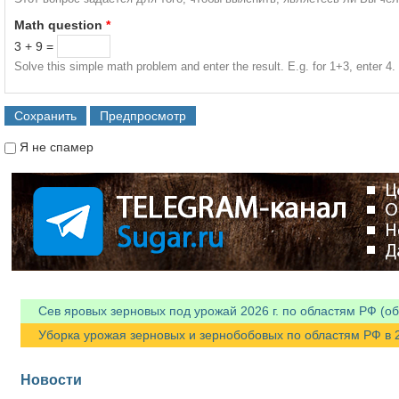
Math question
*
3 + 9 =
Solve this simple math problem and enter the result. E.g. for 1+3, enter 4.
Я не спамер
Я спамер
Сев яровых зерновых под урожай 2026 г. по областям РФ (об
Уборка урожая зерновых и зернобобовых по областям РФ в 202
Новости