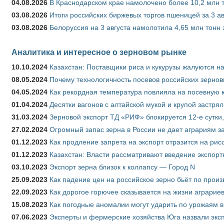
04.08.2026
В Краснодарском крае намолочено более 10,2 млн 
03.08.2026
Итоги российских биржевых торгов пшеницей за 3 ав
03.08.2026
Белоруссия на 3 августа намолотила 4,65 млн тонн
Аналитика и интересное о зерновом рынке
10.10.2024
Казахстан: Поставщики риса и кукурузы жалуются н
08.05.2024
Почему технологичность посевов российских зернов
04.05.2024
Как рекордная температура повлияла на посевную 
01.04.2024
Десятки вагонов с алтайской мукой и крупой застрял
31.03.2024
Зерновой экспорт ТД «РИФ» блокируется 12-е сутки
27.02.2024
Огромный запас зерна в России не дает аграриям з
01.12.2023
Как продление запрета на экспорт отразится на рис
01.12.2023
Казахстан: Власти рассматривают введение экспор
03.10.2023
Экспорт зерна близок к коллапсу — Город N
25.09.2023
Как падение цен на российское зерно бьёт по прои
22.09.2023
Как дорогое горючее сказывается на жизни аграрие
15.08.2023
Как погодные аномалии могут ударить по урожаям 
07.06.2023
Эксперты и фермерские хозяйства Юга назвали эксп