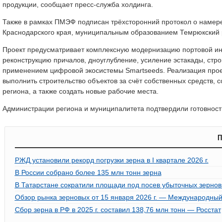
продукции, сообщает пресс-служба холдинга.
Также в рамках ПМЭФ подписан трёхсторонний протокол о намер
Краснодарского края, муниципальным образованием Темрюкский
Проект предусматривает комплексную модернизацию портовой ин
реконструкцию причалов, дноуглубление, усиление эстакады, стро
применением цифровой экосистемы Smartseeds. Реализация проек
выполнить строительство объектов за счёт собственных средств, 
региона, а также создать новые рабочие места.
Администрации региона и муниципалитета подтвердили готовность
П
РЖД установили рекорд погрузки зерна в I квартале 2026 г.
В России собрано более 135 млн тонн зерна
В Татарстане сократили площади под посев убыточных зернов
Обзор рынка зерновых от 15 января 2026 г. — Международный
Сбор зерна в РФ в 2025 г. составил 138,76 млн тонн — Росстат