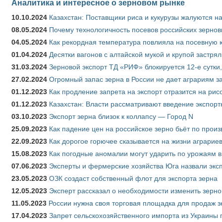
Аналитика и интересное о зерновом рынке
10.10.2024
Казахстан: Поставщики риса и кукурузы жалуются н
08.05.2024
Почему технологичность посевов российских зернов
04.05.2024
Как рекордная температура повлияла на посевную 
01.04.2024
Десятки вагонов с алтайской мукой и крупой застрял
31.03.2024
Зерновой экспорт ТД «РИФ» блокируется 12-е сутки
27.02.2024
Огромный запас зерна в России не дает аграриям з
01.12.2023
Как продление запрета на экспорт отразится на рис
01.12.2023
Казахстан: Власти рассматривают введение экспор
03.10.2023
Экспорт зерна близок к коллапсу — Город N
25.09.2023
Как падение цен на российское зерно бьёт по прои
22.09.2023
Как дорогое горючее сказывается на жизни аграрие
15.08.2023
Как погодные аномалии могут ударить по урожаям 
07.06.2023
Эксперты и фермерские хозяйства Юга назвали эксп
23.05.2023
ОЗК создаст собственный флот для экспорта зерна
12.05.2023
Эксперт рассказал о необходимости изменить зерн
11.05.2023
России нужна своя торговая площадка для продаж 
17.04.2023
Запрет сельскохозяйственного импорта из Украины п