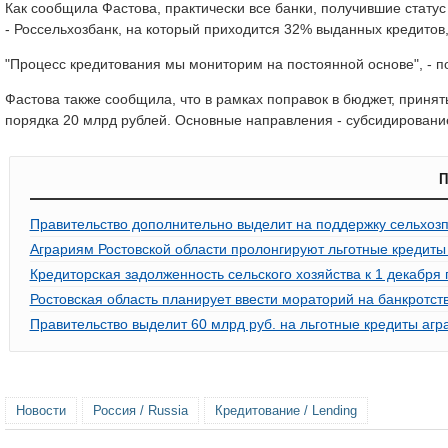
Как сообщила Фастова, практически все банки, получившие статус
- Россельхозбанк, на который приходится 32% выданных кредитов,
"Процесс кредитования мы мониторим на постоянной основе", - п
Фастова также сообщила, что в рамках поправок в бюджет, принят
порядка 20 млрд рублей. Основные направления - субсидирование
П
Правительство дополнительно выделит на поддержку сельхозп
Аграриям Ростовской области пролонгируют льготные кредиты 
Кредиторская задолженность сельского хозяйства к 1 декабря 
Ростовская область планирует ввести мораторий на банкротст
Правительство выделит 60 млрд руб. на льготные кредиты аг
Новости
Россия / Russia
Кредитование / Lending