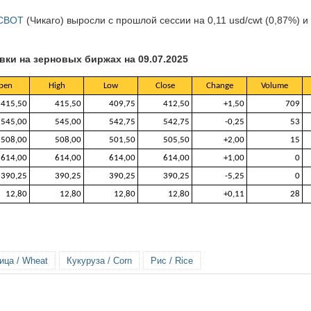
 CBOT
(Чикаго) выросли с прошлой сессии на 0,11 usd/cwt (0,87%) и
вки на зерновых биржах на 09.07.2025
pen
High
Low
Close
Change
Volume
415,50
415,50
409,75
412,50
+1,50
709
545,00
545,00
542,75
542,75
-0,25
53
508,00
508,00
501,50
505,50
+2,00
15
614,00
614,00
614,00
614,00
+1,00
0
390,25
390,25
390,25
390,25
-5,25
0
12,80
12,80
12,80
12,80
+0,11
28
ица / Wheat
Кукуруза / Corn
Рис / Rice