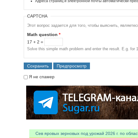
Адреса страниц и электронной почты автоматически прео
CAPTCHA
Этот вопрос задается для того, чтобы выяснить, являете
Math question
*
17 + 2 =
Solve this simple math problem and enter the result. E.g. for 1
Я не спамер
Я спамер
Сев яровых зерновых под урожай 2026 г. по облас