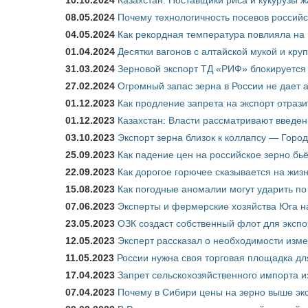
10.10.2024
Казахстан: Поставщики риса и кукурузы 
08.05.2024
Почему технологичность посевов российс
04.05.2024
Как рекордная температура повлияла на
01.04.2024
Десятки вагонов с алтайской мукой и кру
31.03.2024
Зерновой экспорт ТД «РИФ» блокируется 
27.02.2024
Огромный запас зерна в России не дает 
01.12.2023
Как продление запрета на экспорт отраз
01.12.2023
Казахстан: Власти рассматривают введен
03.10.2023
Экспорт зерна близок к коллапсу — Город
25.09.2023
Как падение цен на российское зерно бь
22.09.2023
Как дорогое горючее сказывается на жиз
15.08.2023
Как погодные аномалии могут ударить п
07.06.2023
Эксперты и фермерские хозяйства Юга на
23.05.2023
ОЗК создаст собственный флот для экспо
12.05.2023
Эксперт рассказал о необходимости изм
11.05.2023
России нужна своя торговая площадка дл
17.04.2023
Запрет сельскохозяйственного импорта и
07.04.2023
Почему в Сибири цены на зерно выше э