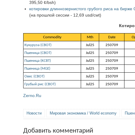
395,50 ¢/bsh)
котировки длиннозернистого грубого риса на бирже
(на прошлой сессии - 12,69 usd/cwt)
Котиро
Commodity
Mth
Date
O
Кукуруза (СВОТ)
Jul25
250709
Пшеница (СВОТ)
Jul25
250709
Пшеница (KCBT)
Jul25
250709
Пшеница (MGE)
Jul25
250709
Овес (СВОТ)
Jul25
250709
Грубый рис (CBOT)
Jul25
250709
Zerno.Ru
Новости
Мировая экономика / World economy
Пшен
Добавить комментарий