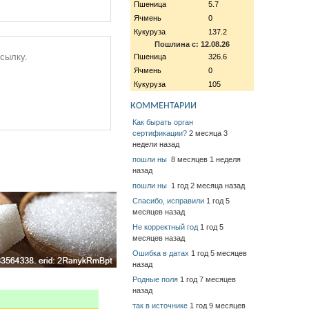
Пшеница
5.7
Ячмень
0
Кукуруза
137.2
Пошлина с: 12.08.26
ссылку.
Пшеница
326.6
Ячмень
0
Кукуруза
105
КОММЕНТАРИИ
Как бырать орган
сертификации?
2 месяца 3
недели назад
пошли ны
8 месяцев 1 неделя
назад
пошли ны
1 год 2 месяца назад
Спасибо, исправили
1 год 5
месяцев назад
Не корректный год
1 год 5
месяцев назад
Ошибка в датах
1 год 5 месяцев
назад
Родные поля
1 год 7 месяцев
назад
так в источнике
1 год 9 месяцев