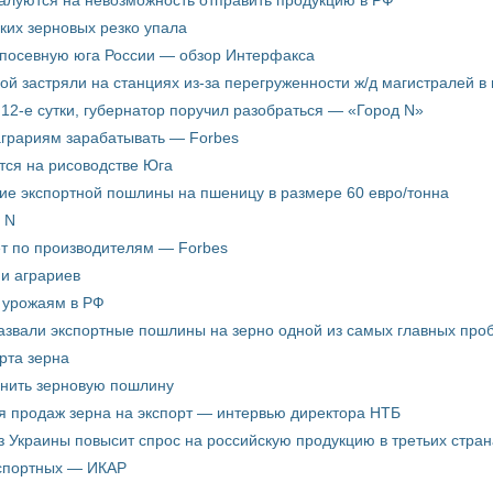
жалуются на невозможность отправить продукцию в РФ
ких зерновых резко упала
 посевную юга России — обзор Интерфакса
пой застряли на станциях из-за перегруженности ж/д магистралей в 
12-е сутки, губернатор поручил разобраться — «Город N»
аграриям зарабатывать — Forbes
ится на рисоводстве Юга
ие экспортной пошлины на пшеницу в размере 60 евро/тонна
 N
ёт по производителям — Forbes
ни аграриев
о урожаям в РФ
звали экспортные пошлины на зерно одной из самых главных пробл
рта зерна
енить зерновую пошлину
я продаж зерна на экспорт — интервью директора НТБ
з Украины повысит спрос на российскую продукцию в третьих стран
кспортных — ИКАР