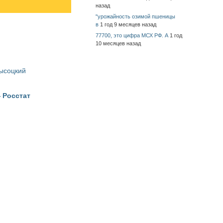
назад
"урожайность озимой пшеницы
в
1 год 9 месяцев назад
77700, это цифра МСХ РФ. А
1 год
10 месяцев назад
Высоцкий
 Росстат