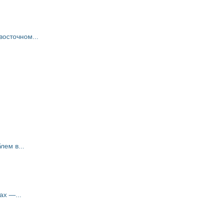
восточном...
ем в...
ах —...