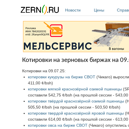
Перейти к основному содержанию
Новости
Цены
Справ
Котировки на зерновых биржах на 09
Котировки на 09.07.25:
котировки кукурузы на бирже CBOT
(Чикаго) выросли
411,00 ¢/bsh)
котировки мягкой краснозёрной озимой пшеницы
(SR
составили 542,75 ¢/bsh (на прошлой сессии - 543,00 
котировки твёрдой краснозёрной озимой пшеницы
(H
505,50 ¢/bsh (на прошлой сессии - 503,50 ¢/bsh)
котировки твердой краснозёрной яровой пшеницы
(H
составили 614,00 ¢/bsh (на прошлой сессии - 613,00 
котировки овса на бирже CBOT
(Чикаго) опустились 