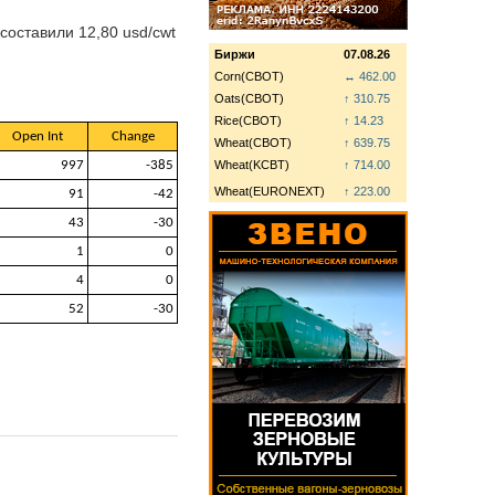
 составили 12,80 usd/cwt
Биржи
07.08.26
Corn(CBOT)
↔ 462.00
Oats(CBOT)
↑ 310.75
Rice(CBOT)
↑ 14.23
Open Int
Change
Wheat(CBOT)
↑ 639.75
997
-385
Wheat(KCBT)
↑ 714.00
Wheat(EURONEXT)
↑ 223.00
91
-42
43
-30
1
0
4
0
52
-30