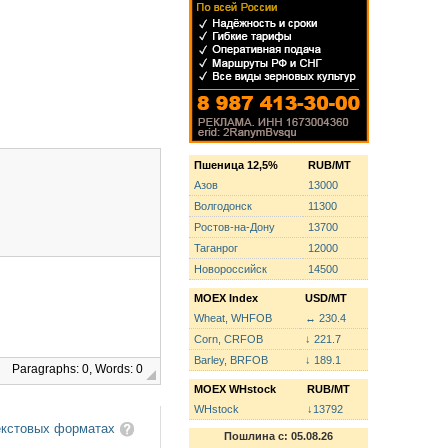
Пшеница 12,5%
RUB/MT
Азов
13000
Волгодонск
11300
Ростов-на-Дону
13700
Таганрог
12000
Новороссийск
14500
MOEX Index
USD/MT
Wheat, WHFOB
↔ 230.4
Corn, CRFOB
↓ 221.7
Barley, BRFOB
↓ 189.1
Paragraphs: 0, Words: 0
MOEX WHstock
RUB/MT
WHstock
↓13792
екстовых форматах
Пошлина с: 05.08.26