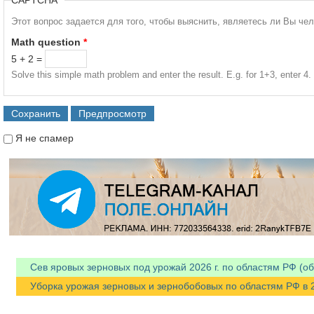
Этот вопрос задается для того, чтобы выяснить, являетесь ли Вы че
Math question
*
5 + 2 =
Solve this simple math problem and enter the result. E.g. for 1+3, enter 4.
Я не спамер
Я спамер
Сев яровых зерновых под урожай 2026 г. по областям РФ (об
Уборка урожая зерновых и зернобобовых по областям РФ в 202