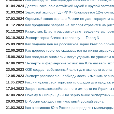
01.04.2024
Десятки вагонов с алтайской мукой и крупой застрял
31.03.2024
Зерновой экспорт ТД «РИФ» блокируется 12-е сутки
27.02.2024
Огромный запас зерна в России не дает аграриям з
01.12.2023
Как продление запрета на экспорт отразится на рис
01.12.2023
Казахстан: Власти рассматривают введение экспор
03.10.2023
Экспорт зерна близок к коллапсу — Город N
25.09.2023
Как падение цен на российское зерно бьёт по прои
22.09.2023
Как дорогое горючее сказывается на жизни аграрие
15.08.2023
Как погодные аномалии могут ударить по урожаям 
07.06.2023
Эксперты и фермерские хозяйства Юга назвали эксп
23.05.2023
ОЗК создаст собственный флот для экспорта зерна
12.05.2023
Эксперт рассказал о необходимости изменить зерн
11.05.2023
России нужна своя торговая площадка для продаж 
17.04.2023
Запрет сельскохозяйственного импорта из Украины п
07.04.2023
Почему в Сибири цены на зерно выше экспортных 
29.03.2023
В России ожидают оптимальный урожай зерна
21.03.2023
Как в регионах Юга России распределят миллиарды