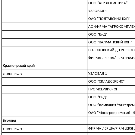
ООО "АТР ЛОГИСТИКА"
УЗЛOBAЯ 1
ОАО "ПОЛТАВСКИЙ КХП"
АО ФИРМА "АГРОКОМПЛЕКС
ООО *ВиД*
ООО "КАЛМАНСКИЙ КХП"
БОЛОХОВСКИЙ ДП РОСГОСС
ФИРМА ЛЕРША/FIRМ LERSH
Красноярский край
в том числе
УЗЛOBAЯ 1
ООО "СКЛАДСЕРВИС"
ПРОМСЕРВИС-ЮГ
ООО *ВиД*
ООО ^Компания ^Ангстрем 
ОАО "Мосагропромснаб - 5
Бурятия
в том числе
ФИРМА ЛЕРША/FIRМ LERSH