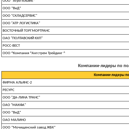
ООО *Агро-Альянс*
ООО *ВиД*
ООО "СКЛАДСЕРВИС"
ООО "АТР ЛОГИСТИКА"
ВОСТОЧНЫЙ ТОРГМОРТРАНС
ОАО "ПОЛТАВСКИЙ КХП"
РОСС-ВЕСТ
ООО ^Компания ^Ангстрем Трейдинг ^
Компании-лидеры по полу
Компании-лидеры п
ФИРМА АЛЬЯНС-2
РЕСУРС
ООО "ДА-ЛИНА ТРАНС"
ОАО "МАКФА"
ООО *ВиД*
ОАО МАЛИНО
ООО *Мочищенский завод ЖБК*