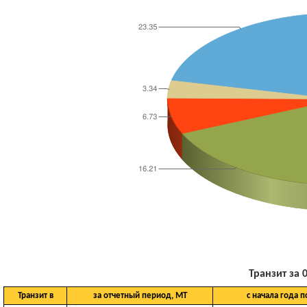
Транзит за 0
Транзит в
за отчетный период, МТ
с начала года п