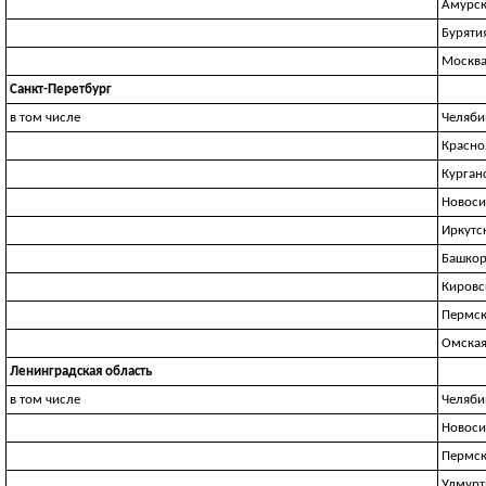
Амурск
Буряти
Москв
Санкт-Перетбург
в том числе
Челяби
Красно
Курган
Новоси
Иркутс
Башкор
Кировс
Пермск
Омская
Ленинградская область
в том числе
Челяби
Новоси
Пермск
Удмурт