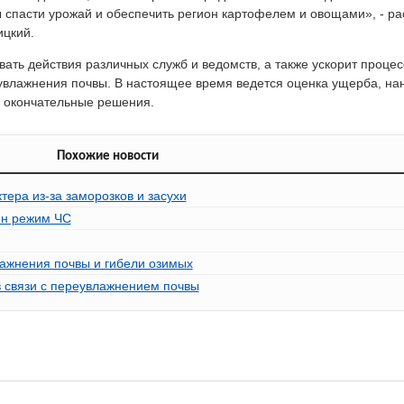
ы спасти урожай и обеспечить регион картофелем и овощами», - р
ицкий.
ать действия различных служб и ведомств, а также ускорит проце
влажнения почвы. В настоящее время ведется оценка ущерба, на
ы окончательные решения.
Похожие новости
тера из-за заморозков и засухи
ён режим ЧС
лажнения почвы и гибели озимых
 связи с переувлажнением почвы