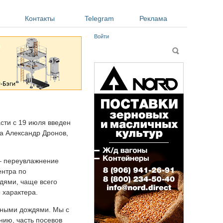
Контакты
Telegram
Реклама
Войти
Форма поиска
Поиск
сти с 19 июля введен
а Александр Дронов,
 – переувлажнение
ентра по
дями, чаще всего
 характера.
льными дождями. Мы с
нию, часть посевов