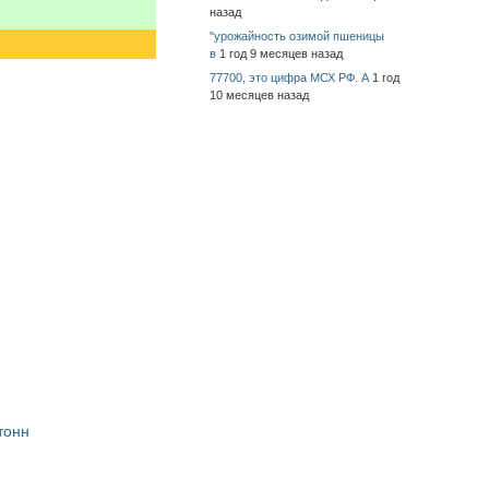
назад
"урожайность озимой пшеницы
в
1 год 9 месяцев назад
77700, это цифра МСХ РФ. А
1 год
10 месяцев назад
тонн