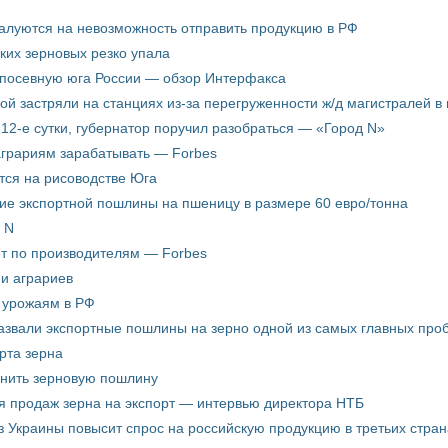
жалуются на невозможность отправить продукцию в РФ
ких зерновых резко упала
 посевную юга России — обзор Интерфакса
пой застряли на станциях из-за перегруженности ж/д магистралей в 
12-е сутки, губернатор поручил разобраться — «Город N»
аграриям зарабатывать — Forbes
ится на рисоводстве Юга
ие экспортной пошлины на пшеницу в размере 60 евро/тонна
 N
ёт по производителям — Forbes
ни аграриев
о урожаям в РФ
звали экспортные пошлины на зерно одной из самых главных пробл
рта зерна
енить зерновую пошлину
я продаж зерна на экспорт — интервью директора НТБ
з Украины повысит спрос на российскую продукцию в третьих стран