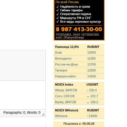
Пшеница 12,5%
RUB/MT
Азов
13000
Волгодонск
11300
Ростов-на-Дону
13700
Таганрог
12000
Новороссийск
14500
MOEX Index
USD/MT
Wheat, WHFOB
↓ 230.4
Corn, CRFOB
↔ 222.7
Barley, BRFOB
↔ 190.2
MOEX WHstock
RUB/MT
Paragraphs: 0, Words: 0
WHstock
↑14000
Пошлина с: 05.08.26