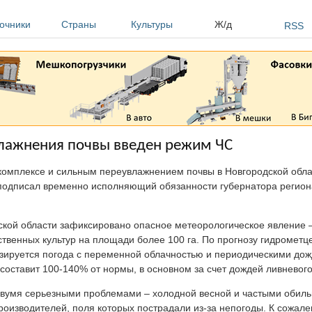
очники
Страны
Культуры
Ж/д
RSS
влажнения почвы введен режим ЧС
комплексе и сильным переувлажнением почвы в Новгородской обла
подписал временно исполняющий обязанности губернатора регион
дской области зафиксировано опасное метеорологическое явление
ственных культур на площади более 100 га. По прогнозу гидрометц
озируется погода с переменной облачностью и периодическими дож
составит 100-140% от нормы, в основном за счет дождей ливневого
с двумя серьезными проблемами – холодной весной и частыми оби
изводителей, поля которых пострадали из-за непогоды. К сожале