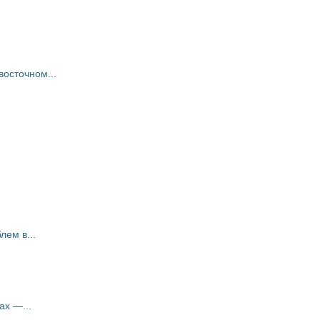
восточном...
ем в...
ах —...