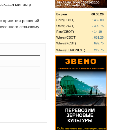
ассказал министр
Биржи
06.08.26
сс принятия решений
Corn(CBOT)
↑ 462.00
Oats(CBOT)
↓ 309.75
несенного сельскому
Rice(CBOT)
↑ 14.19
Wheat(CBOT)
↓ 631.25
Wheat(KCBT)
↓ 699.75
Wheat(EURONEXT)
↓ 219.75