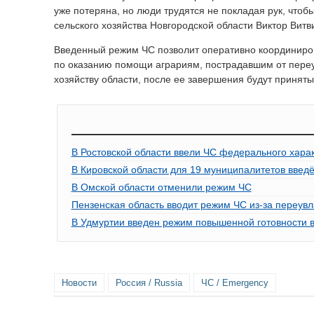
уже потеряна, но люди трудятся не покладая рук, чтоб
сельского хозяйства Новгородской области Виктор Витв
Введенный режим ЧС позволит оперативно координиров
по оказанию помощи аграриям, пострадавшим от переу
хозяйству области, после ее завершения будут принят
В Ростовской области ввели ЧС федерального харак
В Кировской области для 19 муниципалитетов введ
В Омской области отменили режим ЧС
Пензенская область вводит режим ЧС из-за переув
В Удмуртии введен режим повышенной готовности в
Новости
Россия / Russia
ЧС / Emergency