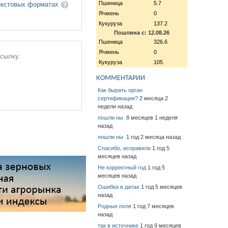
Пшеница
5.7
екстовых форматах
Ячмень
0
Кукуруза
137.2
Пошлина с: 12.08.26
Пшеница
326.6
Ячмень
0
ссылку.
Кукуруза
105
КОММЕНТАРИИ
Как бырать орган
сертификации?
2 месяца 2
недели назад
пошли ны
8 месяцев 1 неделя
назад
пошли ны
1 год 2 месяца назад
Спасибо, исправили
1 год 5
месяцев назад
Не корректный год
1 год 5
месяцев назад
Ошибка в датах
1 год 5 месяцев
назад
Родные поля
1 год 7 месяцев
назад
так в источнике
1 год 9 месяцев