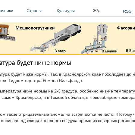
очники
Страны
Культуры
Ж/д
RSS
атура будет ниже нормы
тура будет ниже нормы. Так, в Красноярском крае похолодает до н
ителя Гидрометцентра Романа Вильфанда.
мпература ниже нормы на 2-3 градуса, особенно низкие температ
в самом Красноярске, и в Томской области, в Новосибирске темпера
етом такие отрицательные аномалии встречаются нечасто. "Потому ч
тенсивная адвекция холодного воздуха прямо из северных регионов