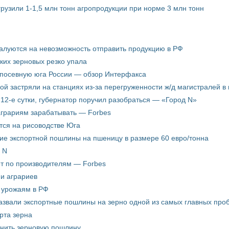
грузили 1-1,5 млн тонн агропродукции при норме 3 млн тонн
жалуются на невозможность отправить продукцию в РФ
ких зерновых резко упала
 посевную юга России — обзор Интерфакса
пой застряли на станциях из-за перегруженности ж/д магистралей в 
12-е сутки, губернатор поручил разобраться — «Город N»
аграриям зарабатывать — Forbes
ится на рисоводстве Юга
ие экспортной пошлины на пшеницу в размере 60 евро/тонна
 N
ёт по производителям — Forbes
ни аграриев
о урожаям в РФ
звали экспортные пошлины на зерно одной из самых главных пробл
рта зерна
енить зерновую пошлину