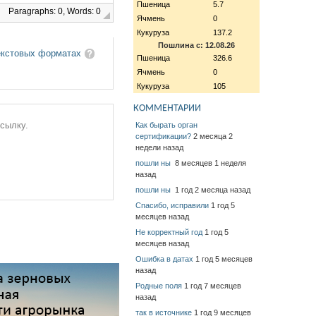
Пшеница
5.7
Paragraphs: 0, Words: 0
Ячмень
0
Кукуруза
137.2
Пошлина с: 12.08.26
екстовых форматах
Пшеница
326.6
Ячмень
0
Кукуруза
105
КОММЕНТАРИИ
ссылку.
Как бырать орган
сертификации?
2 месяца 2
недели назад
пошли ны
8 месяцев 1 неделя
назад
пошли ны
1 год 2 месяца назад
Спасибо, исправили
1 год 5
месяцев назад
Не корректный год
1 год 5
месяцев назад
Ошибка в датах
1 год 5 месяцев
назад
Родные поля
1 год 7 месяцев
назад
так в источнике
1 год 9 месяцев