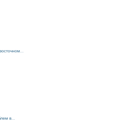
восточном...
ем в...