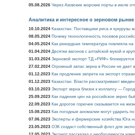
05.08.2026
Через Азовские морские порты в июле от
Аналитика и интересное о зерновом рынке
10.10.2024
Казахстан: Поставщики риса и кукурузы 
08.05.2024
Почему технологичность посевов российс
04.05.2024
Как рекордная температура повлияла на
01.04.2024
Десятки вагонов с алтайской мукой и кру
31.03.2024
Зерновой экспорт ТД «РИФ» блокируется 
27.02.2024
Огромный запас зерна в России не дает 
01.12.2023
Как продление запрета на экспорт отраз
01.12.2023
Казахстан: Власти рассматривают введен
03.10.2023
Экспорт зерна близок к коллапсу — Город
25.09.2023
Как падение цен на российское зерно бь
22.09.2023
Как дорогое горючее сказывается на жиз
15.08.2023
Как погодные аномалии могут ударить п
07.06.2023
Эксперты и фермерские хозяйства Юга на
23.05.2023
ОЗК создаст собственный флот для экспо
12.05.2023
Эксперт рассказал о необходимости изм