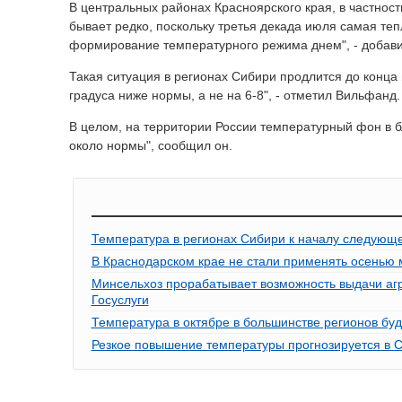
В центральных районах Красноярского края, в частност
бывает редко, поскольку третья декада июля самая теп
формирование температурного режима днем", - добави
Такая ситуация в регионах Сибири продлится до конца 
градуса ниже нормы, а не на 6-8", - отметил Вильфанд.
В целом, на территории России температурный фон в б
около нормы", сообщил он.
Температура в регионах Сибири к началу следующе
В Краснодарском крае не стали применять осенью 
Минсельхоз прорабатывает возможность выдачи агр
Госуслуги
Температура в октябре в большинстве регионов буд
Резкое повышение температуры прогнозируется в С