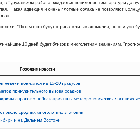
и, в Туруханском районе ожидается понижение температуры до нул
лая. "Такая адвекция и очень плотные облака не позволяют Солнцу
л он.
недели. "Потом еще будут отрицательные аномалии, но они уже буд
лижайшие 10 дней будет близок к многолетним значениям, "прогно
Похожие новости
й недели понизится на 15-20 градусов
метод принудительного вызова осадков
ариям справок о неблагоприятных метеорологических явлениях че
ет около средних многолетних значений
ибири и на Дальнем Востоке