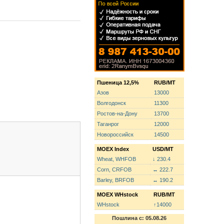
Пшеница 12,5%
RUB/MT
Азов
13000
Волгодонск
11300
Ростов-на-Дону
13700
Таганрог
12000
Новороссийск
14500
MOEX Index
USD/MT
Wheat, WHFOB
↓ 230.4
Corn, CRFOB
↔ 222.7
Barley, BRFOB
↔ 190.2
MOEX WHstock
RUB/MT
WHstock
↑14000
Пошлина с: 05.08.26