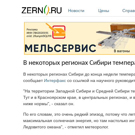
Перейти к основному содержанию
Новости
Цены
Справ
В некоторых регионах Сибири темпер
В некоторых регионах Сибири до конца недели темпера
сообщает
Интерфакс
со ссылкой на научного руковод
"На территории Западной Сибири и Средней Сибири те
Тут и в Красноярском крае, в центральных регионах, и 
ниже нормы", - сказал он.
По его словам, это очень редкий эпизод, потому что л
максимальная солнечная энергия, но там настолько ин
Ледовитого океана", - отметил метеоролог.