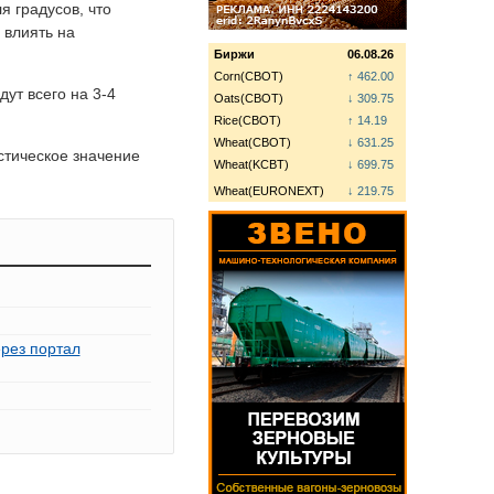
я градусов, что
 влиять на
Биржи
06.08.26
Corn(CBOT)
↑ 462.00
ут всего на 3-4
Oats(CBOT)
↓ 309.75
Rice(CBOT)
↑ 14.19
Wheat(CBOT)
↓ 631.25
стическое значение
Wheat(KCBT)
↓ 699.75
Wheat(EURONEXT)
↓ 219.75
рез портал