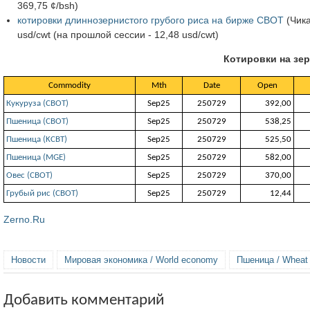
369,75 ¢/bsh)
котировки длиннозернистого грубого риса на бирже CBOT
(Чика
usd/cwt (на прошлой сессии - 12,48 usd/cwt)
Котировки на зер
Commodity
Mth
Date
Open
Кукуруза (СВОТ)
Sep25
250729
392,00
Пшеница (СВОТ)
Sep25
250729
538,25
Пшеница (KCBT)
Sep25
250729
525,50
Пшеница (MGE)
Sep25
250729
582,00
Овес (СВОТ)
Sep25
250729
370,00
Грубый рис (CBOT)
Sep25
250729
12,44
Zerno.Ru
Новости
Мировая экономика / World economy
Пшеница / Wheat
Добавить комментарий