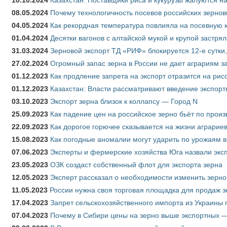
10.10.2024
Казахстан: Поставщики риса и кукурузы жалуются н
08.05.2024
Почему технологичность посевов российских зернов
04.05.2024
Как рекордная температура повлияла на посевную 
01.04.2024
Десятки вагонов с алтайской мукой и крупой застрял
31.03.2024
Зерновой экспорт ТД «РИФ» блокируется 12-е сутки
27.02.2024
Огромный запас зерна в России не дает аграриям з
01.12.2023
Как продление запрета на экспорт отразится на рис
01.12.2023
Казахстан: Власти рассматривают введение экспор
03.10.2023
Экспорт зерна близок к коллапсу — Город N
25.09.2023
Как падение цен на российское зерно бьёт по прои
22.09.2023
Как дорогое горючее сказывается на жизни аграрие
15.08.2023
Как погодные аномалии могут ударить по урожаям 
07.06.2023
Эксперты и фермерские хозяйства Юга назвали эксп
23.05.2023
ОЗК создаст собственный флот для экспорта зерна
12.05.2023
Эксперт рассказал о необходимости изменить зерн
11.05.2023
России нужна своя торговая площадка для продаж 
17.04.2023
Запрет сельскохозяйственного импорта из Украины п
07.04.2023
Почему в Сибири цены на зерно выше экспортных 