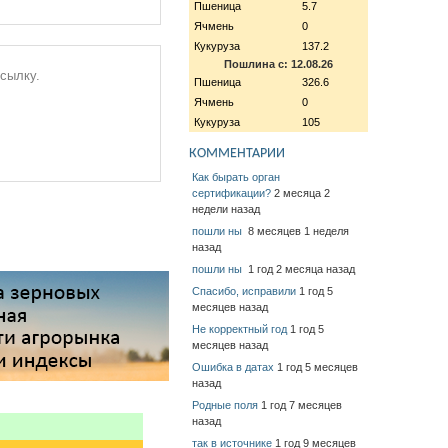
Пшеница
5.7
Ячмень
0
Кукуруза
137.2
Пошлина с: 12.08.26
ссылку.
Пшеница
326.6
Ячмень
0
Кукуруза
105
КОММЕНТАРИИ
Как бырать орган
сертификации?
2 месяца 2
недели назад
пошли ны
8 месяцев 1 неделя
назад
пошли ны
1 год 2 месяца назад
Спасибо, исправили
1 год 5
месяцев назад
Не корректный год
1 год 5
месяцев назад
Ошибка в датах
1 год 5 месяцев
назад
Родные поля
1 год 7 месяцев
назад
так в источнике
1 год 9 месяцев