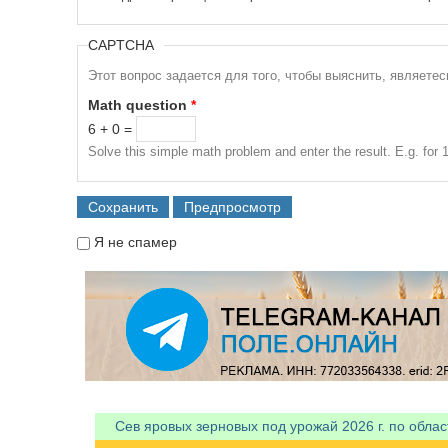
CAPTCHA
Этот вопрос задается для того, чтобы выяснить, являете
Math question
*
6 + 0 =
Solve this simple math problem and enter the result. E.g. for 1
Я не спамер
Я спамер
Сев яровых зерновых под урожай 2026 г. по облас