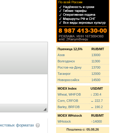
Пшеница 12,5%
RUB/MT
Азов
13000
Волгодонск
11300
Ростов-на-Дону
13700
Таганрог
12000
Новороссийск
14500
MOEX Index
USD/MT
Wheat, WHFOB
↓ 230.4
Corn, CRFOB
↔ 222.7
Barley, BRFOB
↔ 190.2
MOEX WHstock
RUB/MT
WHstock
↑14000
екстовых форматах
Пошлина с: 05.08.26