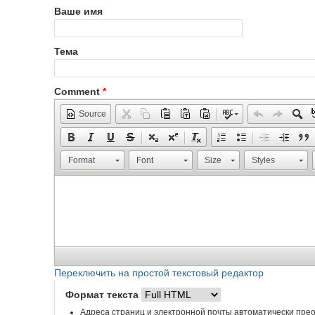
Ваше имя
Тема
Comment
*
Source
Format
Font
Size
Styles
Переключить на простой текстовый редактор
Формат текста
Адреса страниц и электронной почты автоматически прео