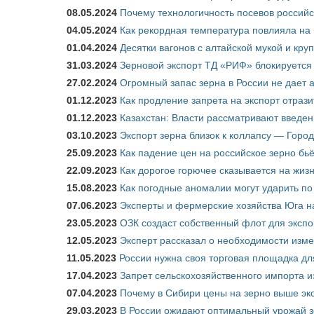
08.05.2024
Почему технологичность посевов российс
04.05.2024
Как рекордная температура повлияла на
01.04.2024
Десятки вагонов с алтайской мукой и кру
31.03.2024
Зерновой экспорт ТД «РИФ» блокируется 
27.02.2024
Огромный запас зерна в России не дает 
01.12.2023
Как продление запрета на экспорт отраз
01.12.2023
Казахстан: Власти рассматривают введен
03.10.2023
Экспорт зерна близок к коллапсу — Город
25.09.2023
Как падение цен на российское зерно бь
22.09.2023
Как дорогое горючее сказывается на жиз
15.08.2023
Как погодные аномалии могут ударить п
07.06.2023
Эксперты и фермерские хозяйства Юга на
23.05.2023
ОЗК создаст собственный флот для экспо
12.05.2023
Эксперт рассказал о необходимости изм
11.05.2023
России нужна своя торговая площадка дл
17.04.2023
Запрет сельскохозяйственного импорта и
07.04.2023
Почему в Сибири цены на зерно выше э
29.03.2023
В России ожидают оптимальный урожай 