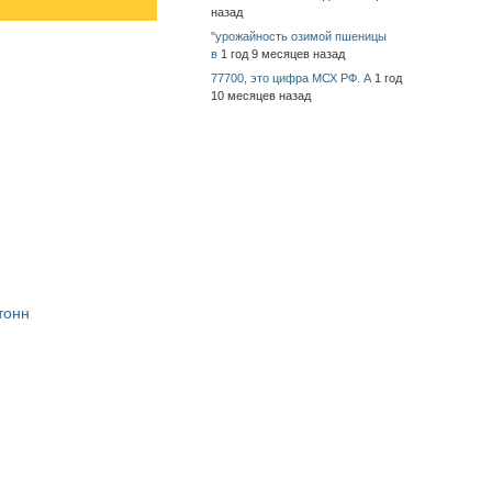
назад
"урожайность озимой пшеницы
в
1 год 9 месяцев назад
77700, это цифра МСХ РФ. А
1 год
10 месяцев назад
тонн