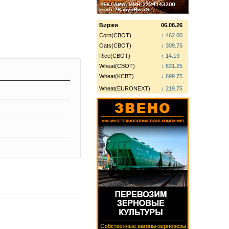
Биржи
06.08.26
Corn(CBOT)
↑ 462.00
Oats(CBOT)
↓ 309.75
Rice(CBOT)
↑ 14.19
Wheat(CBOT)
↓ 631.25
Wheat(KCBT)
↓ 699.75
Wheat(EURONEXT)
↓ 219.75