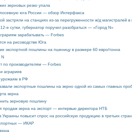
ких зерновых резко упала
 посевную юга России — обзор Интерфакса
пой застряли на станциях из-за перегруженности ж/д магистралей в 
12-е сутки, губернатор поручил разобраться — «Город N»
аграриям зарабатывать — Forbes
ится на рисоводстве Юга
ие экспортной пошлины на пшеницу в размере 60 евро/тонна
 N
ёт по производителям — Forbes
ни аграриев
о урожаям в РФ
звали экспортные пошлины на зерно одной из самых главных пробл
рта зерна
енить зерновую пошлину
я продаж зерна на экспорт — интервью директора НТБ
з Украины повысит спрос на российскую продукцию в третьих стран
кспортных — ИКАР
зерна