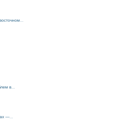
восточном...
ем в...
ах —...