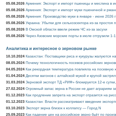
05.08.2026
Армения: Экспорт и импорт пшеницы и меслина в и
05.08.2026
Армения: Экспорт и импорт муки пшеничной и ржан
05.08.2026
Армения: Производство муки в январе - июне 2026 
05.08.2026
Украина: Убытки для сельхозсектора из-за простоя п
05.08.2026
В Омской области ввели режим ЧС из-за засухи
05.08.2026
Через Азовские морские порты в июле отгрузили 1-1
Аналитика и интересное о зерновом рынке
10.10.2024
Казахстан: Поставщики риса и кукурузы жалуются н
08.05.2024
Почему технологичность посевов российских зернов
04.05.2024
Как рекордная температура повлияла на посевную 
01.04.2024
Десятки вагонов с алтайской мукой и крупой застрял
31.03.2024
Зерновой экспорт ТД «РИФ» блокируется 12-е сутки
27.02.2024
Огромный запас зерна в России не дает аграриям з
01.12.2023
Как продление запрета на экспорт отразится на рис
01.12.2023
Казахстан: Власти рассматривают введение экспор
03.10.2023
Экспорт зерна близок к коллапсу — Город N
25.09.2023
Как падение цен на российское зерно бьёт по прои