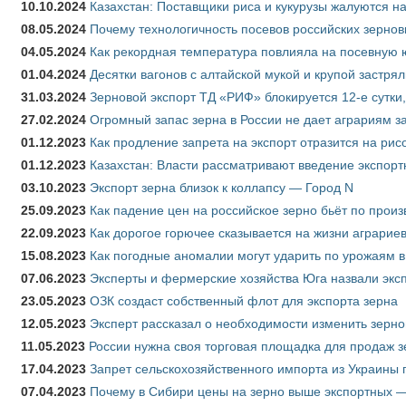
10.10.2024
Казахстан: Поставщики риса и кукурузы жалуются н
08.05.2024
Почему технологичность посевов российских зернов
04.05.2024
Как рекордная температура повлияла на посевную 
01.04.2024
Десятки вагонов с алтайской мукой и крупой застрял
31.03.2024
Зерновой экспорт ТД «РИФ» блокируется 12-е сутки
27.02.2024
Огромный запас зерна в России не дает аграриям з
01.12.2023
Как продление запрета на экспорт отразится на рис
01.12.2023
Казахстан: Власти рассматривают введение экспор
03.10.2023
Экспорт зерна близок к коллапсу — Город N
25.09.2023
Как падение цен на российское зерно бьёт по прои
22.09.2023
Как дорогое горючее сказывается на жизни аграрие
15.08.2023
Как погодные аномалии могут ударить по урожаям 
07.06.2023
Эксперты и фермерские хозяйства Юга назвали эксп
23.05.2023
ОЗК создаст собственный флот для экспорта зерна
12.05.2023
Эксперт рассказал о необходимости изменить зерн
11.05.2023
России нужна своя торговая площадка для продаж 
17.04.2023
Запрет сельскохозяйственного импорта из Украины п
07.04.2023
Почему в Сибири цены на зерно выше экспортных 