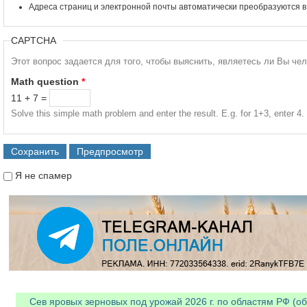
Адреса страниц и электронной почты автоматически преобразуются в
CAPTCHA
Этот вопрос задается для того, чтобы выяснить, являетесь ли Вы че
Math question
*
11 + 7 =
Solve this simple math problem and enter the result. E.g. for 1+3, enter 4.
Я не спамер
Я спамер
Сев яровых зерновых под урожай 2026 г. по областям РФ (об