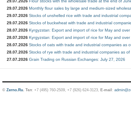
29.07.2026
Flour stocks with the wholesale trade at the end of Ju
29.07.2026
Monthly flour sales by large and medium-sized wholesa
29.07.2026
Stocks of unshelled rice with trade and industrial comp
29.07.2026
Stocks of buckwheat with trade and industrial companie
28.07.2026
Kyrgyzstan: Export and import of rice for May and over 
28.07.2026
Kyrgyzstan: Export and import of rice for May and over 
28.07.2026
Stocks of oats with trade and industrial companies as o
28.07.2026
Stocks of rye with trade and industrial companies as of
27.07.2026
Grain Trading on Russian Exchanges: July 27, 2026
©
Zerno.Ru
.
Тел
: +7 (495) 760-2509,
+7 (926) 624-3123
,
E-mail
:
admin@ze