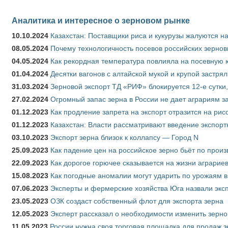
Аналитика и интересное о зерновом рынке
10.10.2024
Казахстан: Поставщики риса и кукурузы жалуются н
08.05.2024
Почему технологичность посевов российских зернов
04.05.2024
Как рекордная температура повлияла на посевную 
01.04.2024
Десятки вагонов с алтайской мукой и крупой застрял
31.03.2024
Зерновой экспорт ТД «РИФ» блокируется 12-е сутки
27.02.2024
Огромный запас зерна в России не дает аграриям з
01.12.2023
Как продление запрета на экспорт отразится на рис
01.12.2023
Казахстан: Власти рассматривают введение экспор
03.10.2023
Экспорт зерна близок к коллапсу — Город N
25.09.2023
Как падение цен на российское зерно бьёт по прои
22.09.2023
Как дорогое горючее сказывается на жизни аграрие
15.08.2023
Как погодные аномалии могут ударить по урожаям 
07.06.2023
Эксперты и фермерские хозяйства Юга назвали эксп
23.05.2023
ОЗК создаст собственный флот для экспорта зерна
12.05.2023
Эксперт рассказал о необходимости изменить зерн
11.05.2023
России нужна своя торговая площадка для продаж 