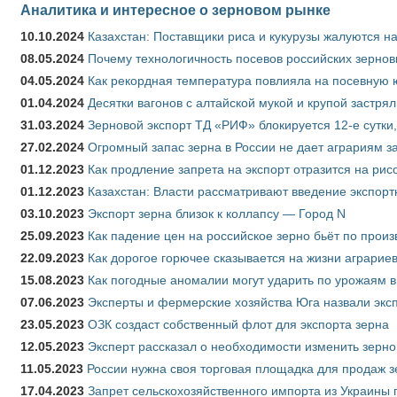
Аналитика и интересное о зерновом рынке
10.10.2024
Казахстан: Поставщики риса и кукурузы жалуются н
08.05.2024
Почему технологичность посевов российских зернов
04.05.2024
Как рекордная температура повлияла на посевную 
01.04.2024
Десятки вагонов с алтайской мукой и крупой застрял
31.03.2024
Зерновой экспорт ТД «РИФ» блокируется 12-е сутки
27.02.2024
Огромный запас зерна в России не дает аграриям з
01.12.2023
Как продление запрета на экспорт отразится на рис
01.12.2023
Казахстан: Власти рассматривают введение экспор
03.10.2023
Экспорт зерна близок к коллапсу — Город N
25.09.2023
Как падение цен на российское зерно бьёт по прои
22.09.2023
Как дорогое горючее сказывается на жизни аграрие
15.08.2023
Как погодные аномалии могут ударить по урожаям 
07.06.2023
Эксперты и фермерские хозяйства Юга назвали эксп
23.05.2023
ОЗК создаст собственный флот для экспорта зерна
12.05.2023
Эксперт рассказал о необходимости изменить зерн
11.05.2023
России нужна своя торговая площадка для продаж 
17.04.2023
Запрет сельскохозяйственного импорта из Украины п