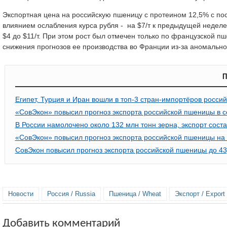
Экспортная цена на российскую пшеницу с протеином 12,5% с пост
влиянием ослабления курса рубля - на $7/т к предыдущей неделе
$4 до $11/т. При этом рост был отмечен только по французской п
снижения прогнозов ее производства во Франции из-за аномальн
П
Египет, Турция и Иран вошли в топ-3 стран-импортёров росси
«СовЭкон» повысил прогноз экспорта российской пшеницы в с
В России намолочено около 132 млн тонн зерна, экспорт сост
«СовЭкон» повысил прогноз экспорта российской пшеницы на
СовЭкон повысил прогноз экспорта российской пшеницы до 43
Новости
Россия / Russia
Пшеница / Wheat
Экспорт / Export
Добавить комментарий