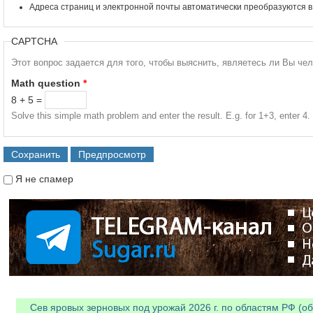
Адреса страниц и электронной почты автоматически преобразуются в
CAPTCHA
Этот вопрос задается для того, чтобы выяснить, являетесь ли Вы че
Math question
*
8 + 5 =
Solve this simple math problem and enter the result. E.g. for 1+3, enter 4.
Я не спамер
Я спамер
Сев яровых зерновых под урожай 2026 г. по областям РФ (об