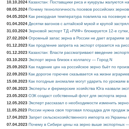
10.10.2024
Казахстан: Поставщики риса и кукурузы жалуются н
08.05.2024
Почему технологичность посевов российских зернов
04.05.2024
Как рекордная температура повлияла на посевную 
01.04.2024
Десятки вагонов с алтайской мукой и крупой застрял
31.03.2024
Зерновой экспорт ТД «РИФ» блокируется 12-е сутки
27.02.2024
Огромный запас зерна в России не дает аграриям з
01.12.2023
Как продление запрета на экспорт отразится на рис
01.12.2023
Казахстан: Власти рассматривают введение экспор
03.10.2023
Экспорт зерна близок к коллапсу — Город N
25.09.2023
Как падение цен на российское зерно бьёт по прои
22.09.2023
Как дорогое горючее сказывается на жизни аграрие
15.08.2023
Как погодные аномалии могут ударить по урожаям 
07.06.2023
Эксперты и фермерские хозяйства Юга назвали эксп
23.05.2023
ОЗК создаст собственный флот для экспорта зерна
12.05.2023
Эксперт рассказал о необходимости изменить зерн
11.05.2023
России нужна своя торговая площадка для продаж 
17.04.2023
Запрет сельскохозяйственного импорта из Украины п
07.04.2023
Почему в Сибири цены на зерно выше экспортных 