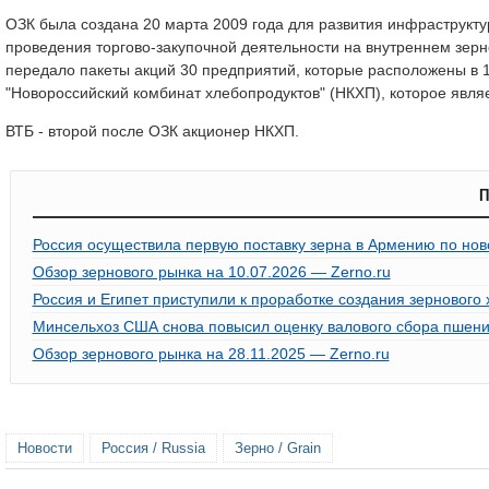
ОЗК была создана 20 марта 2009 года для развития инфраструкту
проведения торгово-закупочной деятельности на внутреннем зерн
передало пакеты акций 30 предприятий, которые расположены в 
"Новороссийский комбинат хлебопродуктов" (НКХП), которое явля
ВТБ - второй после ОЗК акционер НКХП.
П
Россия осуществила первую поставку зерна в Армению по н
Обзор зернового рынка на 10.07.2026 — Zerno.ru
Россия и Египет приступили к проработке создания зернового 
Минсельхоз США снова повысил оценку валового сбора пшен
Обзор зернового рынка на 28.11.2025 — Zerno.ru
Новости
Россия / Russia
Зерно / Grain