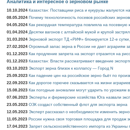
Аналитика и интересное о зерновом рынке
10.10.2024
Казахстан: Поставщики риса и кукурузы жалуются н
08.05.2024
Почему технологичность посевов российских зернов
04.05.2024
Как рекордная температура повлияла на посевную 
01.04.2024
Десятки вагонов с алтайской мукой и крупой застрял
31.03.2024
Зерновой экспорт ТД «РИФ» блокируется 12-е сутки
27.02.2024
Огромный запас зерна в России не дает аграриям з
01.12.2023
Как продление запрета на экспорт отразится на рис
01.12.2023
Казахстан: Власти рассматривают введение экспор
03.10.2023
Экспорт зерна близок к коллапсу — Город N
25.09.2023
Как падение цен на российское зерно бьёт по прои
22.09.2023
Как дорогое горючее сказывается на жизни аграрие
15.08.2023
Как погодные аномалии могут ударить по урожаям 
07.06.2023
Эксперты и фермерские хозяйства Юга назвали эксп
23.05.2023
ОЗК создаст собственный флот для экспорта зерна
12.05.2023
Эксперт рассказал о необходимости изменить зерн
11.05.2023
России нужна своя торговая площадка для продаж 
17.04.2023
Запрет сельскохозяйственного импорта из Украины п