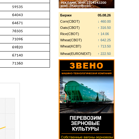
59535
64043
Биржи
05.08.26
Corn(CBOT)
↓ 460.00
64671
Oats(CBOT)
↑ 316.50
76505
Rice(CBOT)
↑ 14.06
71096
Wheat(CBOT)
↑ 642.25
Wheat(KCBT)
↑ 713.50
69820
Wheat(EURONEXT)
↑ 222.50
67140
71360