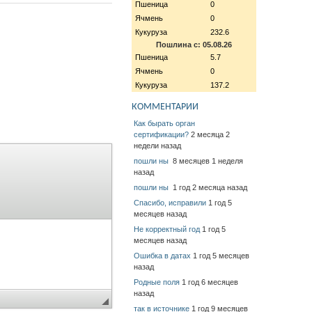
Пшеница
0
Ячмень
0
Кукуруза
232.6
Пошлина с: 05.08.26
Пшеница
5.7
Ячмень
0
Кукуруза
137.2
КОММЕНТАРИИ
Как бырать орган
сертификации?
2 месяца 2
недели назад
пошли ны
8 месяцев 1 неделя
назад
пошли ны
1 год 2 месяца назад
Спасибо, исправили
1 год 5
месяцев назад
Не корректный год
1 год 5
месяцев назад
Ошибка в датах
1 год 5 месяцев
назад
Родные поля
1 год 6 месяцев
назад
так в источнике
1 год 9 месяцев