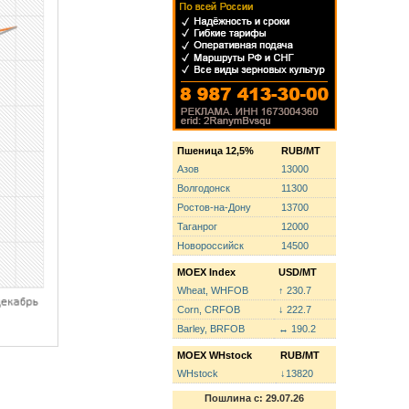
Пшеница 12,5%
RUB/MT
Азов
13000
Волгодонск
11300
Ростов-на-Дону
13700
Таганрог
12000
Новороссийск
14500
MOEX Index
USD/MT
Wheat, WHFOB
↑ 230.7
Corn, CRFOB
↓ 222.7
Barley, BRFOB
↔ 190.2
MOEX WHstock
RUB/MT
WHstock
↓13820
Пошлина с: 29.07.26