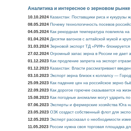
Аналитика и интересное о зерновом рынке
10.10.2024
Казахстан: Поставщики риса и кукурузы 
08.05.2024
Почему технологичность посевов российс
04.05.2024
Как рекордная температура повлияла на
01.04.2024
Десятки вагонов с алтайской мукой и кру
31.03.2024
Зерновой экспорт ТД «РИФ» блокируется 
27.02.2024
Огромный запас зерна в России не дает 
01.12.2023
Как продление запрета на экспорт отраз
01.12.2023
Казахстан: Власти рассматривают введен
03.10.2023
Экспорт зерна близок к коллапсу — Город
25.09.2023
Как падение цен на российское зерно бь
22.09.2023
Как дорогое горючее сказывается на жиз
15.08.2023
Как погодные аномалии могут ударить п
07.06.2023
Эксперты и фермерские хозяйства Юга на
23.05.2023
ОЗК создаст собственный флот для экспо
12.05.2023
Эксперт рассказал о необходимости изм
11.05.2023
России нужна своя торговая площадка дл