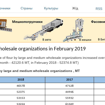
очники
Страны
Культуры
Ж/д
RSS
holesale organizations in February 2019
ale of flour by large and medium wholesale organizations increased ov
month - 42120.6 MT, in February 2018 - 52374.8 MT)
 by large and medium wholesale organizations , MT
2018
2017
46578
47128
52375
44946
53153
55932
53224
61349