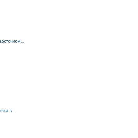
восточном...
ем в...