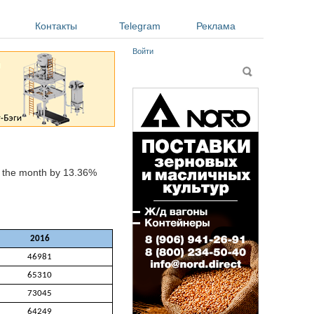
Контакты
Telegram
Реклама
Войти
Форма поиска
Поиск
er the month by 13.36%
2016
46981
65310
73045
64249