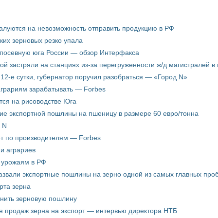
жалуются на невозможность отправить продукцию в РФ
ких зерновых резко упала
 посевную юга России — обзор Интерфакса
пой застряли на станциях из-за перегруженности ж/д магистралей в 
12-е сутки, губернатор поручил разобраться — «Город N»
аграриям зарабатывать — Forbes
ится на рисоводстве Юга
ие экспортной пошлины на пшеницу в размере 60 евро/тонна
 N
ёт по производителям — Forbes
ни аграриев
о урожаям в РФ
звали экспортные пошлины на зерно одной из самых главных пробл
рта зерна
енить зерновую пошлину
я продаж зерна на экспорт — интервью директора НТБ