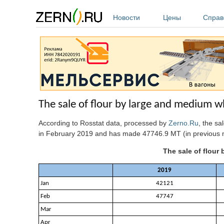
Перейти к основному содержанию
Новости
Цены
Справ
The sale of flour by large and medium w
According to Rosstat data, processed by
Zerno.Ru
, the s
in February 2019 and has made 47746.9 MT (in previous 
The sale of flour
2019
Jan
42121
Feb
47747
Mar
Apr