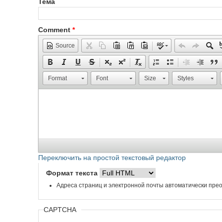
Тема
Comment
*
Source
Format
Font
Size
Styles
Переключить на простой текстовый редактор
Формат текста
Адреса страниц и электронной почты автоматически прео
CAPTCHA