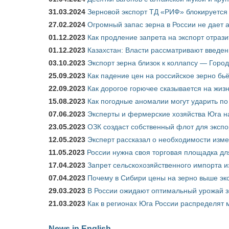
31.03.2024
Зерновой экспорт ТД «РИФ» блокируется 
27.02.2024
Огромный запас зерна в России не дает 
01.12.2023
Как продление запрета на экспорт отраз
01.12.2023
Казахстан: Власти рассматривают введен
03.10.2023
Экспорт зерна близок к коллапсу — Город
25.09.2023
Как падение цен на российское зерно бь
22.09.2023
Как дорогое горючее сказывается на жиз
15.08.2023
Как погодные аномалии могут ударить п
07.06.2023
Эксперты и фермерские хозяйства Юга на
23.05.2023
ОЗК создаст собственный флот для экспо
12.05.2023
Эксперт рассказал о необходимости изм
11.05.2023
России нужна своя торговая площадка дл
17.04.2023
Запрет сельскохозяйственного импорта и
07.04.2023
Почему в Сибири цены на зерно выше э
29.03.2023
В России ожидают оптимальный урожай 
21.03.2023
Как в регионах Юга России распределят
News in English