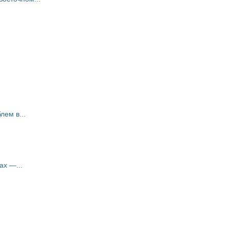
ем в...
ах —...