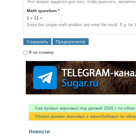
Этот вопрос задается для того, чтобы выяснить, являете
Math question
*
1 + 11 =
Solve this simple math problem and enter the result. E.g. for 1
Я не спамер
Я спамер
Сев яровых зерновых под урожай 2026 г. по облас
Уборка урожая зерновых и зернобобовых по областя
Новости