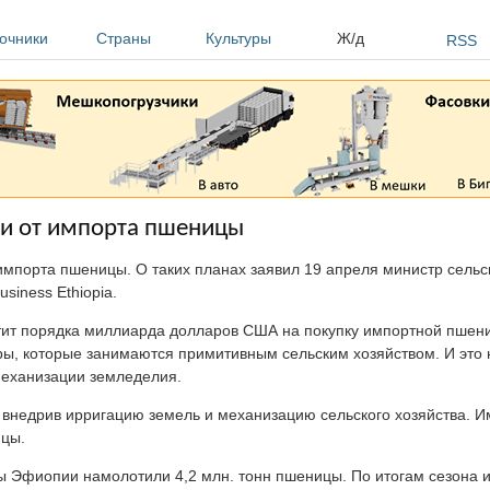
очники
Страны
Культуры
Ж/д
RSS
ти от импорта пшеницы
импорта пшеницы. О таких планах заявил 19 апреля министр сельс
siness Ethiopia.
тит порядка миллиарда долларов США на покупку импортной пшен
, которые занимаются примитивным сельским хозяйством. И это н
механизации земледелия.
недрив ирригацию земель и механизацию сельского хозяйства. Име
ицы.
 Эфиопии намолотили 4,2 млн. тонн пшеницы. По итогам сезона