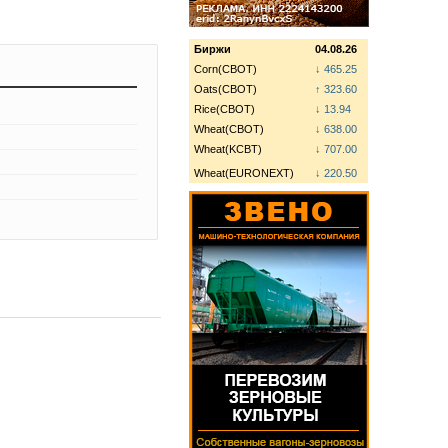
Биржи
04.08.26
Corn(CBOT)
↓ 465.25
Oats(CBOT)
↑ 323.60
Rice(CBOT)
↓ 13.94
Wheat(CBOT)
↓ 638.00
Wheat(KCBT)
↓ 707.00
Wheat(EURONEXT)
↓ 220.50