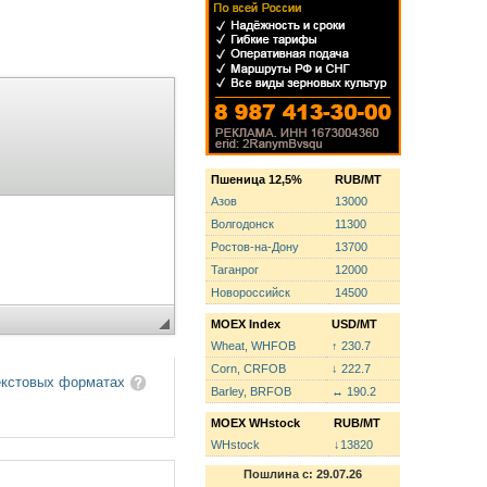
Пшеница 12,5%
RUB/MT
Азов
13000
Волгодонск
11300
Ростов-на-Дону
13700
Таганрог
12000
Новороссийск
14500
MOEX Index
USD/MT
Wheat, WHFOB
↑ 230.7
Corn, CRFOB
↓ 222.7
екстовых форматах
Barley, BRFOB
↔ 190.2
MOEX WHstock
RUB/MT
WHstock
↓13820
Пошлина с: 29.07.26