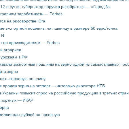
12-е сутки, губернатор поручил разобраться — «Город N»
аграриям зарабатывать — Forbes
ится на рисоводстве Юга
ие экспортной пошлины на пшеницу в размере 60 евро/тонна
 N
ёт по производителям — Forbes
ни аграриев
о урожаям в РФ
звали экспортные пошлины на зерно одной из самых главных пробл
рта зерна
енить зерновую пошлину
я продаж зерна на экспорт — интервью директора НТБ
з Украины повысит спрос на российскую продукцию в третьих стран
кспортных — ИКАР
зерна
 миллиарды рублей на посевную