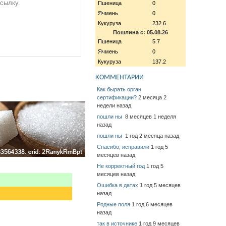
ссылку.
Пшеница
0
Ячмень
0
Кукуруза
232.6
Пошлина с: 05.08.26
Пшеница
5.7
Ячмень
0
Кукуруза
137.2
КОММЕНТАРИИ
Как бырать орган
сертификации?
2 месяца 2
недели назад
пошли ны
8 месяцев 1 неделя
назад
пошли ны
1 год 2 месяца назад
Спасибо, исправили
1 год 5
месяцев назад
Не корректный год
1 год 5
месяцев назад
Ошибка в датах
1 год 5 месяцев
назад
Родные поля
1 год 6 месяцев
назад
так в источнике
1 год 9 месяцев