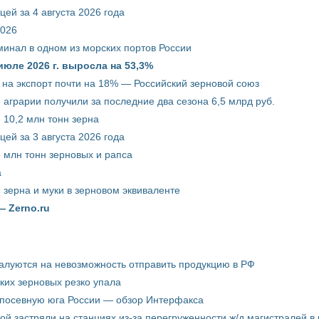
ей за 4 августа 2026 года
2026
минал в одном из морских портов России
июле 2026 г. выросла на 53,3%
 на экспорт почти на 18% — Российский зерновой союз
 аграрии получили за последние два сезона 6,5 млрд руб.
 10,2 млн тонн зерна
ей за 3 августа 2026 года
5 млн тонн зерновых и рапса
а
 зерна и муки в зерновом эквиваленте
— Zerno.ru
жалуются на невозможность отправить продукцию в РФ
ких зерновых резко упала
 посевную юга России — обзор Интерфакса
пой застряли на станциях из-за перегруженности ж/д магистралей в 